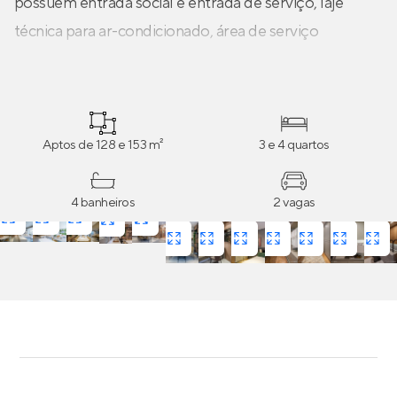
possuem entrada social e entrada de serviço, laje
técnica para ar-condicionado, área de serviço
independente da cozinha, living servido por lavabo,
banheiros ventilados e mais. As metragens maiores
contam também com terraço gourmet entregue com
churrasqueira a carvão.
Aptos de 128 e 153 m²
3 e 4 quartos
4 banheiros
2 vagas