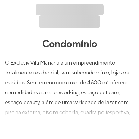
Condomínio
O Exclusiv Vila Mariana é um empreendimento
totalmente residencial, sem subcondomínio, lojas ou
estúdios. Seu terreno com mais de 4.600 m² oferece
comodidades como coworking, espaço pet care,
espaço beauty, além de uma variedade de lazer com
piscina externa, piscina coberta, quadra poliesportiva,
churrasqueira e salão de festas. O exuberante bosque
privativo e o spa com hidromassagem são os grandes