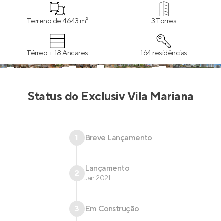
destaques, garantindo uma atmosfera de tranquilidade
para você relaxar!
Terreno de 4643 m²
3 Torres
Térreo + 18 Andares
164 residências
Status do
Exclusiv Vila Mariana
1
Breve Lançamento
Lançamento
2
Jan 2021
3
Em Construção