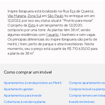
Inspire Ibirapuera está localizado na Rua Eça de Queiroz,
Vila Mariana
,
Zona Sul
em
São Paulo
foi entregue em em
12/2022, por isso seu status atual é “Pronto para morar”.
O projeto da
Exto
é um lançamento de 12/2020,
composto por uma torre. As plantas têm 38 m², sendo
algumas residências com
1 quarto
, 1 banheiro e sem vagas.
Os principais diferenciais do Inspire Ibirapuera são perto de
metrô / trem, perto de parque e atrai investidores. Neste
momento, seu o preço está a partir de R$ 710.633,00 para
a planta de 38 m².
Como comprar um imóvel
Apartamentos à venda próximo ao Metrô
Comprar apartamento na 
Apartamento garden
Comprar imóvel na planta
Apartamentos para investir
Comprar terreno em lote
Coberturas à venda na planta
Investir em imóveis