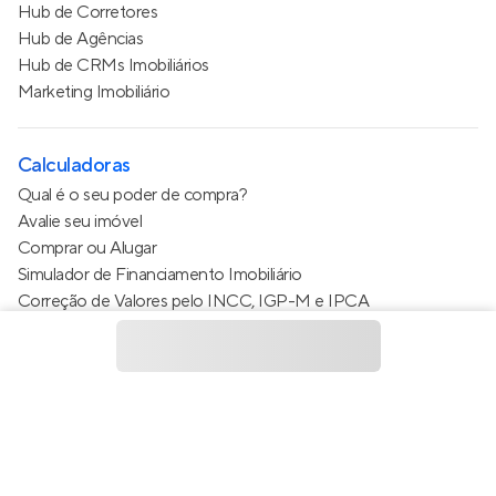
Hub de Corretores
Hub de Agências
Hub de CRMs Imobiliários
Marketing Imobiliário
Calculadoras
Qual é o seu poder de compra?
Avalie seu imóvel
Comprar ou Alugar
Simulador de Financiamento Imobiliário
Correção de Valores pelo INCC, IGP-M e IPCA
Estimativa de valor do condomínio
Calculo do metro quadrado (m²)
Política de Privacidade
Termos de Serviço
Termos de Uso
© 2015 - 2026
Apto Tecnologia Ltda.
Todos os direitos