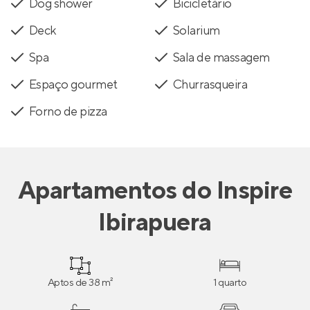
Dog shower
Bicicletário
Deck
Solarium
Spa
Sala de massagem
Espaço gourmet
Churrasqueira
Forno de pizza
Apartamentos
do
Inspire
Ibirapuera
Aptos de 38 m²
1 quarto