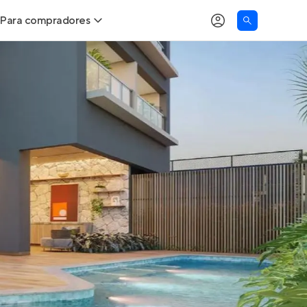
Para compradores
as
Buscar um imóvel novo
Calcule seu Poder de Compra
Comprar x Alugar
Correção do INCC
Simulador de Financiamento
Encontre um corretor