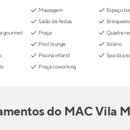
Massagem
Espaço be
Salão de festas
Brinquedo
ra gourmet
Praça
Quadra rec
Pool lounge
Solário
o
Piscina infantil
Spa da pis
do
Praça coworking
amentos
do
MAC Vila M