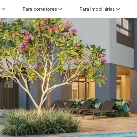
Para corretores
Para imobiliárias
Leads
Leads para Corretores
Leads para Imobiliári
sitas
Corretor+
Hub de imobiliárias
Vendas
Parcerias imobiliárias
Anunciar imóveis
trutoras
Hub de Corretores
iliárias
Perfil Verificado
veis
Anunciar imóveis