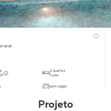
ariana!
a
2 quartos
 SP
1 suíte
s
sem vagas
Projeto