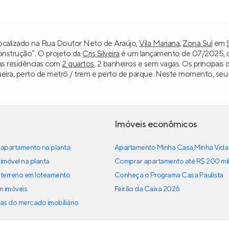
ocalizado na Rua Doutor Neto de Araújo,
Vila Mariana
,
Zona Sul
em
construção”. O projeto da
Cris Silveira
é um lançamento de 07/2025, co
as residências com
2 quartos
, 2 banheiros e sem vagas. Os principai
ira, perto de metrô / trem e perto de parque. Neste momento, seu 
Imóveis econômicos
apartamento na planta
Apartamento Minha Casa Minha Vida
imóvel na planta
Comprar apartamento até R$ 200 mil
terreno em loteamento
Conheça o Programa Casa Paulista
em imóveis
Feirão da Caixa 2026
as do mercado imobiliário