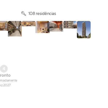
108 residências
4
ronto
imadamente
ez 2027