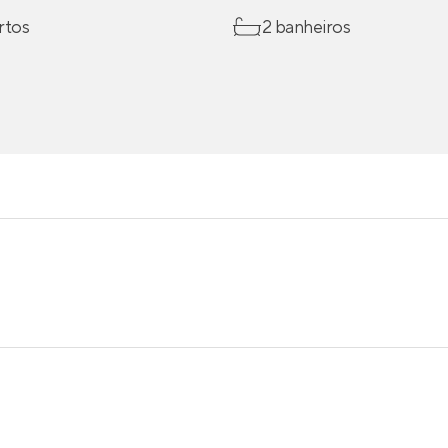
rtos
2 banheiros