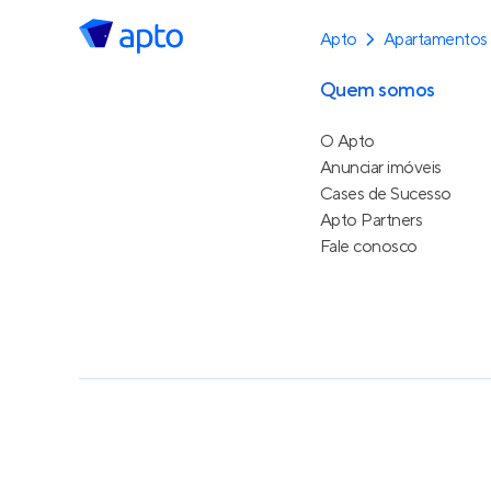
Apto
Apartamentos
Quem somos
O Apto
Anunciar imóveis
Cases de Sucesso
Apto Partners
Fale conosco
Política de Privacidade
Termos de Serviço
Termos d
© 2015 - 2026
Apto Tecnologia Ltda.
Todos os dire