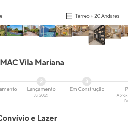
re
Térreo + 20 Andares
MAC Vila Mariana
2
3
çamento
Lançamento
Em Construção
P
Jul 2025
Aprox
D
Convívio e Lazer