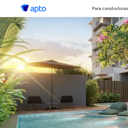
Para construtoras
Geração de 
Geração de Vi
Geração de 
Maiores Cons
Parcerias Imob
Anunciar Imó