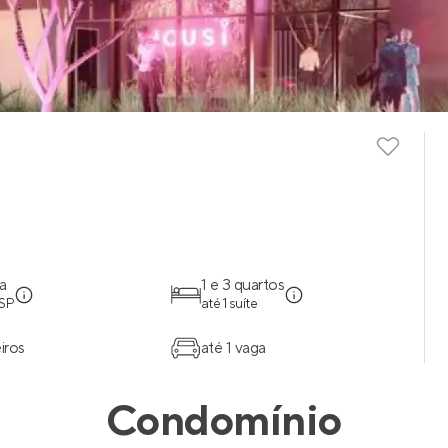
a
1 e 3 quartos
 SP
até 1 suíte
iros
até 1 vaga
Condomínio