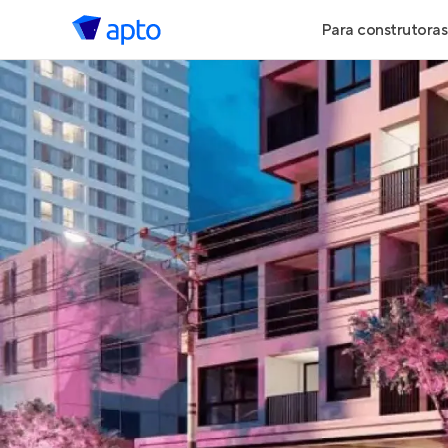
Para construtoras
Geração de 
Geração de Vi
Geração de 
Maiores Cons
Parcerias Imob
Anunciar Imó