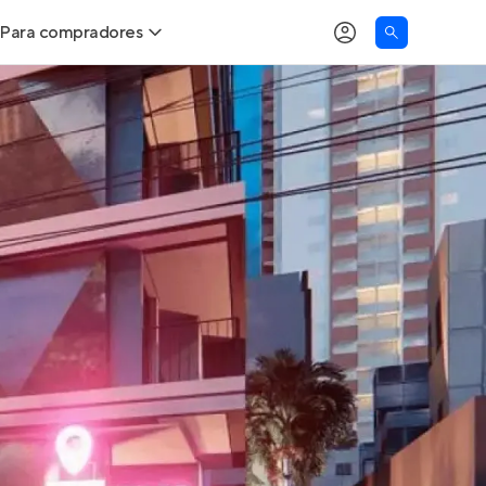
Para compradores
as
Buscar um imóvel novo
Calcule seu Poder de Compra
Comprar x Alugar
Correção do INCC
Simulador de Financiamento
Encontre um corretor