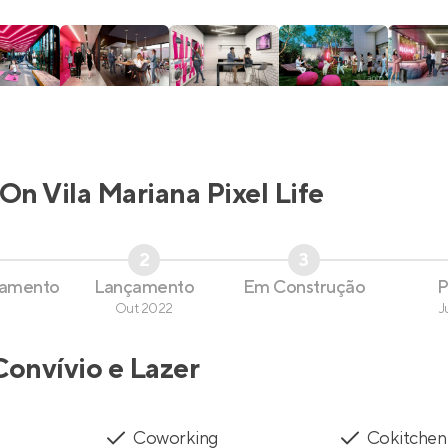
On Vila Mariana Pixel Life
2
3
çamento
Lançamento
Em Construção
P
Out 2022
J
Convívio e Lazer
Coworking
Cokitchen