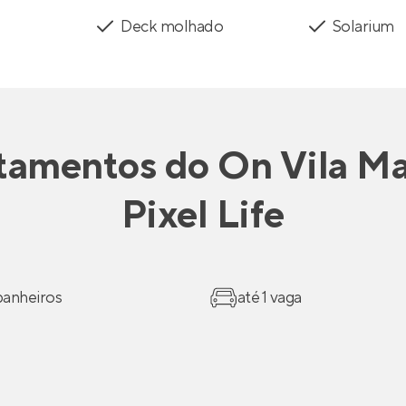
Deck molhado
Solarium
tamentos
do
On Vila Ma
Pixel Life
 banheiros
até 1 vaga