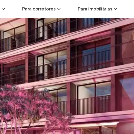
Para corretores
Para imobiliárias
Leads
Leads para Corretores
Leads para Imobiliári
sitas
Corretor+
Hub de imobiliárias
Vendas
Parcerias imobiliárias
Anunciar imóveis
trutoras
Hub de Corretores
iliárias
Perfil Verificado
veis
Anunciar imóveis