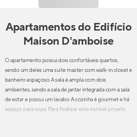
Apartamentos
do
Edifício
Maison D'amboise
O apartamento possui dois confortáveis quartos,
sendo um deles uma suíte master com walk-in closet e
banheiro espaçoso. A sala é ampla com dois
ambientes, sendo a sala de jantar integrada com a sala
de estar e possui um lavabo. A cozinha é gourmet e há
espaço para copa. Para finalizar este incrível projeto,
há também quarto e banheiro de serviço. O prédio
possui área verde, salão de festas, academia, piscina,