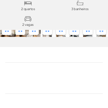
playground e quadra.
2 quartos
3 banheiros
2 vagas