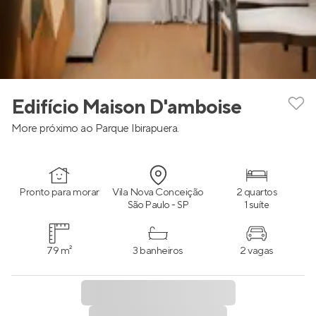
Edifício Maison D'amboise
More próximo ao Parque Ibirapuera.
Pronto para morar
Vila Nova Conceição
2 quartos
São Paulo - SP
1 suíte
79 m²
3 banheiros
2 vagas