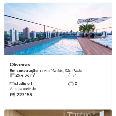
Oliveiras
Em construção
na
Vila Matilde
,
São Paulo
26 e 36 m²
1
studio e 1
0
Venda a partir de
R$ 227.155