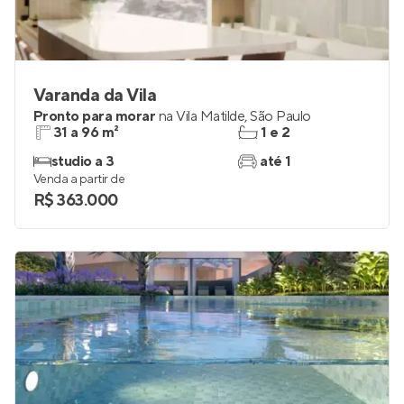
Varanda da Vila
Pronto para morar
na
Vila Matilde
,
São Paulo
31 a 96 m²
1 e 2
studio a 3
até 1
Venda a partir de
R$ 363.000