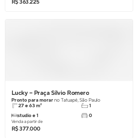
R$ 363.225
Lucky – Praça Sílvio Romero
Pronto para morar
no
Tatuapé
,
São Paulo
27 e 63 m²
1
studio e 1
0
Venda a partir de
R$ 377.000