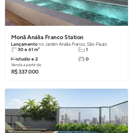
Monã Anália Franco Station
Lançamento
no
Jardim Anália Franco
,
São Paulo
30 e 61 m²
1
studio e 2
0
Venda a partir de
R$ 337.000