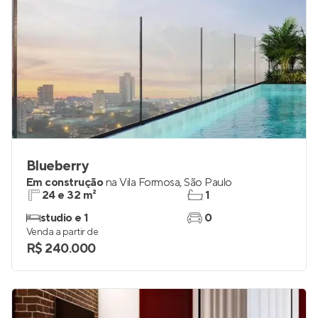
Blueberry
Em construção
na
Vila Formosa
,
São Paulo
24 e 32 m²
1
studio e 1
0
Venda a partir de
R$ 240.000