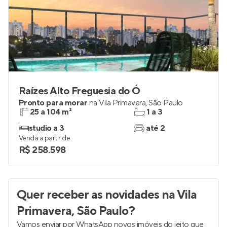
Raízes Alto Freguesia do Ó
Pronto para morar
na
Vila Primavera
,
São Paulo
25 a 104 m²
1 a 3
studio a 3
até 2
Venda a partir de
R$ 258.598
Quer receber as novidades
na Vila
Primavera, São Paulo
?
Vamos enviar por WhatsApp novos imóveis do jeito que