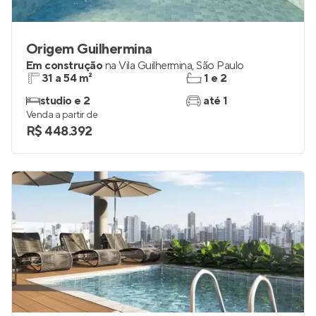
Origem Guilhermina
Em construção
na
Vila Guilhermina
,
São Paulo
31 a 54 m²
1 e 2
studio e 2
até 1
Venda a partir de
R$ 448.392