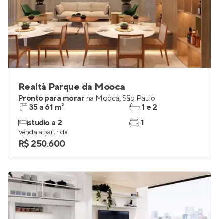
Realtà Parque da Mooca
Pronto para morar
na
Mooca
,
São Paulo
35 a 61 m²
1 e 2
studio a 2
1
Venda a partir de
R$ 250.600