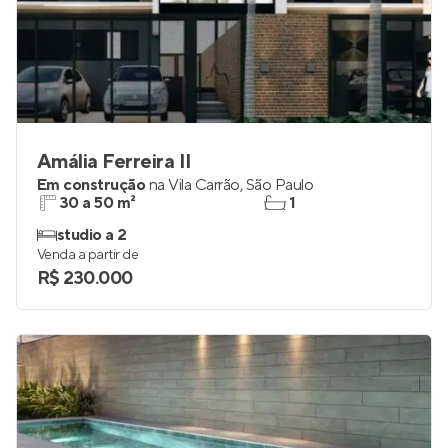
Amália Ferreira II
Em construção
na
Vila Carrão
,
São Paulo
30 a 50 m²
1
studio a 2
Venda a partir de
R$ 230.000