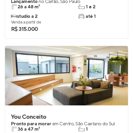
Lançamento
no
Carrão
,
São Paulo
26 a 48 m²
1 e 2
studio a 2
até 1
Venda a partir de
R$ 315.000
You Conceito
Pronto para morar
em
Centro
,
São Caetano do Sul
36 a 47 m²
1