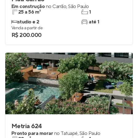
Em construção
no
Carrão
,
São Paulo
25 a 56 m²
1
studio e 2
até 1
Venda a partir de
R$ 200.000
Metria 624
Pronto para morar
no
Tatuapé
,
São Paulo