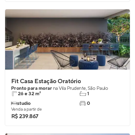
Fit Casa Estação Oratório
Pronto para morar
na
Vila Prudente
,
São Paulo
26 e 32 m²
1
studio
0
Venda a partir de
R$ 239.867