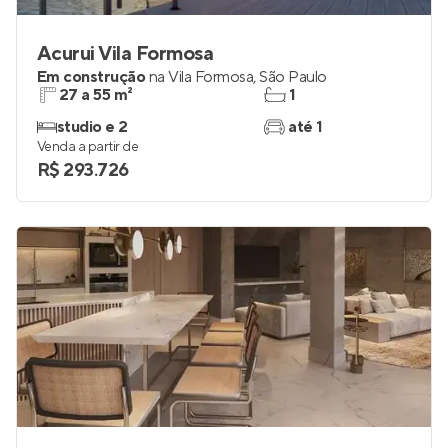
Acurui Vila Formosa
Em construção
na
Vila Formosa
,
São Paulo
27 a 55 m²
1
studio e 2
até 1
Venda a partir de
R$ 293.726