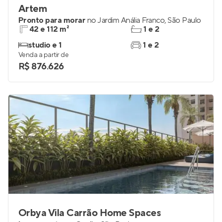
Artem
Pronto para morar
no
Jardim Anália Franco
,
São Paulo
42 e 112 m²
1 e 2
studio e 1
1 e 2
Venda a partir de
R$ 876.626
Orbya Vila Carrão Home Spaces