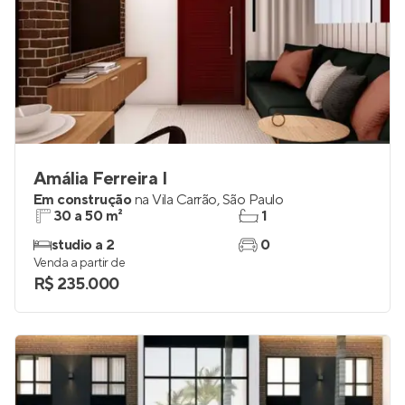
Amália Ferreira I
Em construção
na
Vila Carrão
,
São Paulo
30 a 50 m²
1
studio a 2
0
Venda a partir de
R$ 235.000