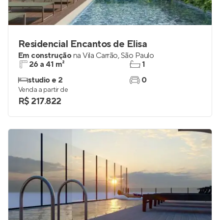
Residencial Encantos de Elisa
Em construção
na
Vila Carrão
,
São Paulo
26 a 41 m²
1
studio e 2
0
Venda a partir de
R$ 217.822