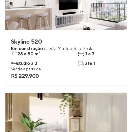
Skyline 520
Em construção
na
Vila Matilde
,
São Paulo
28 a 80 m²
1 a 3
studio a 3
até 1
Venda a partir de
R$ 229.900