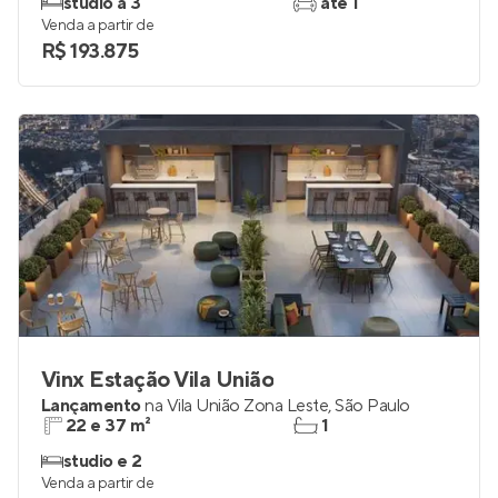
studio a 3
até 1
Venda a partir de
R$ 193.875
Vinx Estação Vila União
Lançamento
na
Vila União Zona Leste
,
São Paulo
22 e 37 m²
1
studio e 2
Venda a partir de