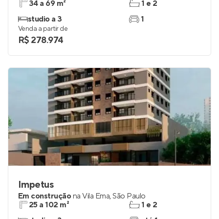
34 a 69 m²
1 e 2
studio a 3
1
Venda a partir de
R$ 278.974
Impetus
Em construção
na
Vila Ema
,
São Paulo
25 a 102 m²
1 e 2