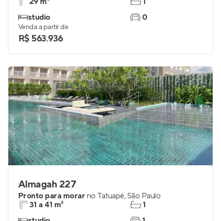
29 m²
1
studio
0
Venda a partir de
R$ 563.936
Almagah 227
Pronto para morar
no
Tatuapé
,
São Paulo
31 a 41 m²
1
studio
1