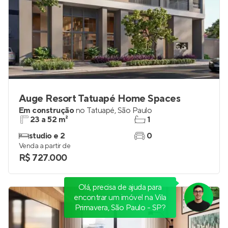
Auge Resort Tatuapé Home Spaces
Em construção
no
Tatuapé
,
São Paulo
23 a 52 m²
1
studio e 2
0
Venda a partir de
R$ 727.000
Olá, precisa de ajuda para
encontrar um imóvel na Vila
Primavera, São Paulo - SP?