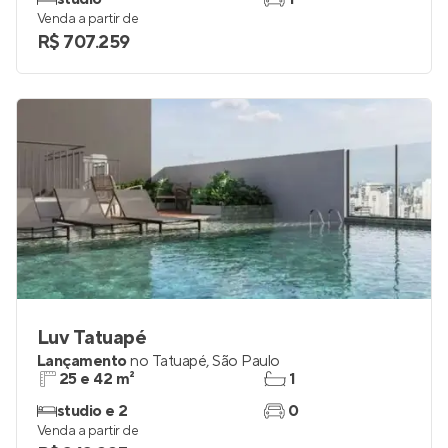
Venda a partir de
R$ 707.259
Luv Tatuapé
Lançamento
no
Tatuapé
,
São Paulo
25 e 42 m²
1
studio e 2
0
Venda a partir de