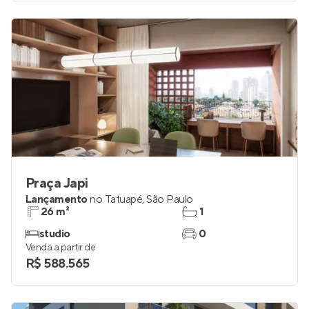
Praça Japi
Lançamento
no
Tatuapé
,
São Paulo
26 m²
1
studio
0
Venda a partir de
R$ 588.565