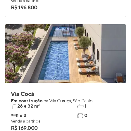
Venda a partir de
R$ 196.800
Via Cocá
Em construção
na
Vila Curuçá
,
São Paulo
26 e 32 m²
1
1 e 2
0
Venda a partir de
R$ 169.000