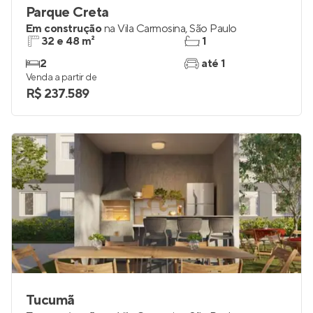
Parque Creta
Em construção
na
Vila Carmosina
,
São Paulo
32 e 48 m²
1
2
até 1
Venda a partir de
R$ 237.589
Tucumã