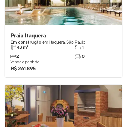
Praia Itaquera
Em construção
em
Itaquera
,
São Paulo
43 m²
1
2
0
Venda a partir de
R$ 261.895