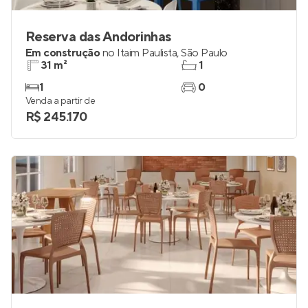
Reserva das Andorinhas
Em construção
no
Itaim Paulista
,
São Paulo
31 m²
1
1
0
Venda a partir de
R$ 245.170