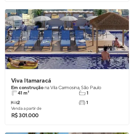
Viva Itamaracá
Em construção
na
Vila Carmosina
,
São Paulo
41 m²
1
2
1
Venda a partir de
R$ 301.000