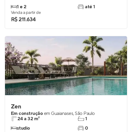
1 e 2
até 1
Venda a partir de
R$ 211.634
Zen
Em construção
em
Guaianases
,
São Paulo
24 a 32 m²
1
studio
0