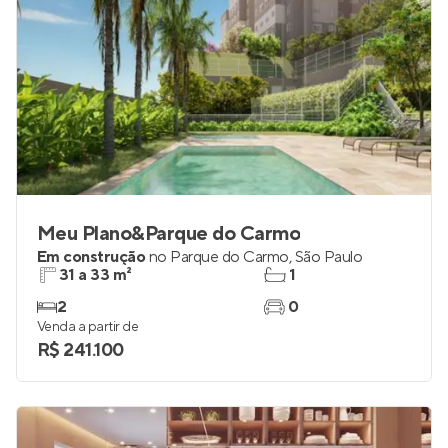
Meu Plano&Parque do Carmo
Em construção
no
Parque do Carmo
,
São Paulo
31 a 33 m²
1
2
0
Venda a partir de
R$ 241.100