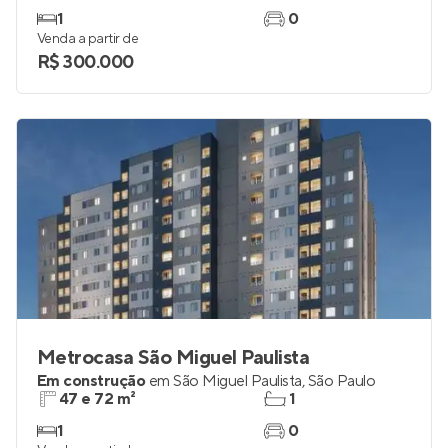
1
0
Venda a partir de
R$ 300.000
Metrocasa São Miguel Paulista
Em construção
em
São Miguel Paulista
,
São Paulo
47 e 72 m²
1
1
0