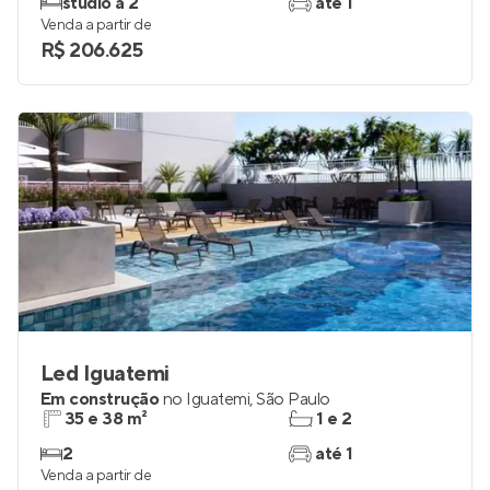
studio a 2
até 1
Venda a partir de
R$ 206.625
Led Iguatemi
Em construção
no
Iguatemi
,
São Paulo
35 e 38 m²
1 e 2
2
até 1
Venda a partir de