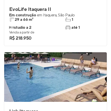
EvoLife Itaquera II
Em construção
em
Itaquera
,
São Paulo
29 a 66 m²
1
studio a 2
até 1
Venda a partir de
R$ 218.950