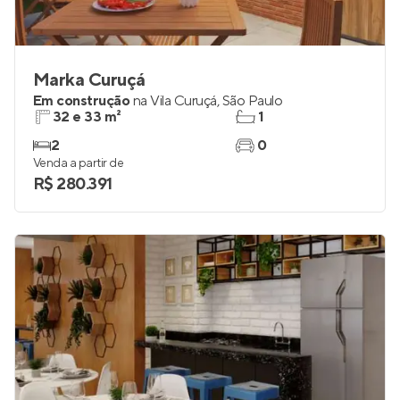
Marka Curuçá
Em construção
na
Vila Curuçá
,
São Paulo
32 e 33 m²
1
2
0
Venda a partir de
R$ 280.391