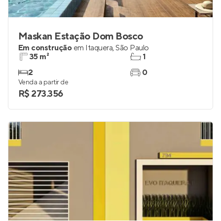
Maskan Estação Dom Bosco
Em construção
em
Itaquera
,
São Paulo
35 m²
1
2
0
Venda a partir de
R$ 273.356