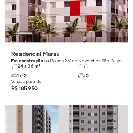
Residencial Maraú
Em construção
na
Parada XV de Novembro
,
São Paulo
24 a 36 m²
1
1 e 2
0
Venda a partir de
R$ 185.950