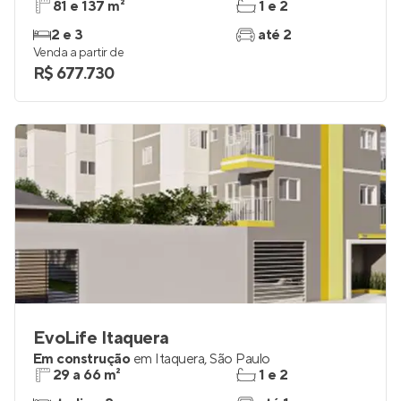
81 e 137 m²
1 e 2
2 e 3
até 2
Venda a partir de
R$ 677.730
EvoLife Itaquera
Em construção
em
Itaquera
,
São Paulo
29 a 66 m²
1 e 2