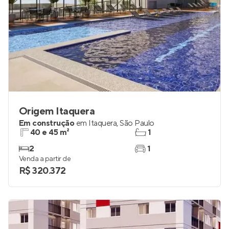
Origem Itaquera
Em construção
em
Itaquera
,
São Paulo
40 e 45 m²
1
2
1
Venda a partir de
R$ 320.372