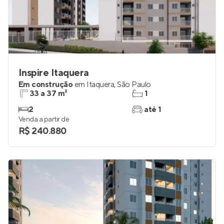
Inspire Itaquera
Em construção
em
Itaquera
,
São Paulo
33 a 37 m²
1
2
até 1
Venda a partir de
R$ 240.880