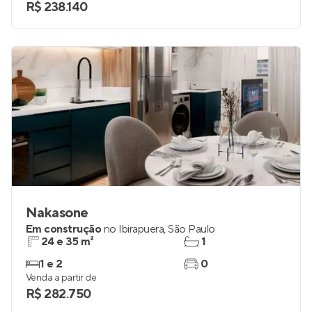
R$ 238.140
Nakasone
Em construção
no
Ibirapuera
,
São Paulo
24 e 35 m²
1
1 e 2
0
Venda a partir de
R$ 282.750