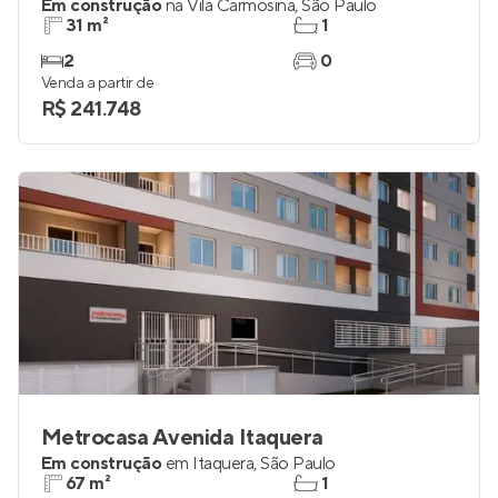
Em construção
na
Vila Carmosina
,
São Paulo
31 m²
1
2
0
Venda a partir de
R$ 241.748
Metrocasa Avenida Itaquera
Em construção
em
Itaquera
,
São Paulo
67 m²
1