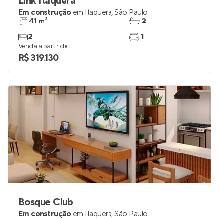
Link Itaquera
Em construção
em
Itaquera
,
São Paulo
41 m²
2
2
1
Venda a partir de
R$ 319.130
Bosque Club
Em construção
em
Itaquera
,
São Paulo