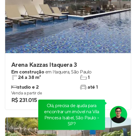
Arena Kazzas Itaquera 3
Em construção
em
Itaquera
,
São Paulo
24 a 38 m²
1
studio e 2
até 1
Venda a partir de
R$ 231.015
Olá, precisa de ajuda para
encontrar um imóvel na Vila
Princesa Isabel, São Paulo -
SP?