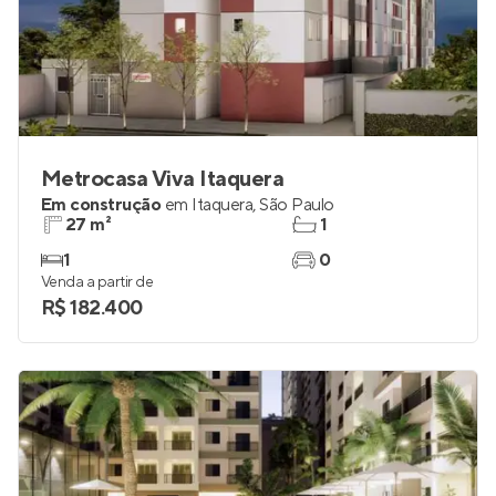
Metrocasa Viva Itaquera
Em construção
em
Itaquera
,
São Paulo
27 m²
1
1
0
Venda a partir de
R$ 182.400