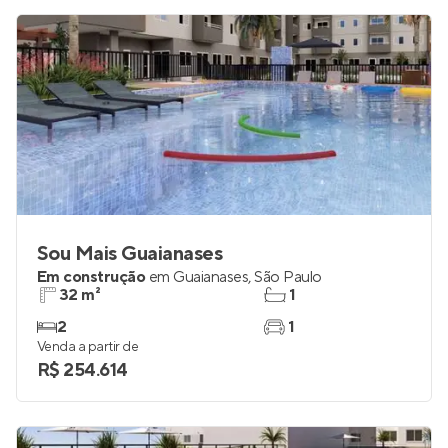
Sou Mais Guaianases
Em construção
em
Guaianases
,
São Paulo
32 m²
1
2
1
Venda a partir de
R$ 254.614