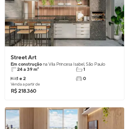
Street Art
Em construção
na
Vila Princesa Isabel
,
São Paulo
24 a 39 m²
1
1 e 2
0
Venda a partir de
R$ 218.360