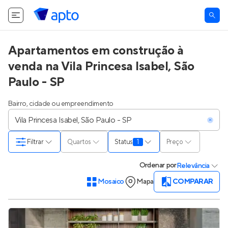
Apartamentos em construção à
venda na Vila Princesa Isabel, São
Paulo - SP
Bairro, cidade ou empreendimento
Filtrar
Quartos
Status
1
Preço
Ordenar
por
Relevância
Mosaico
Mapa
COMPARAR