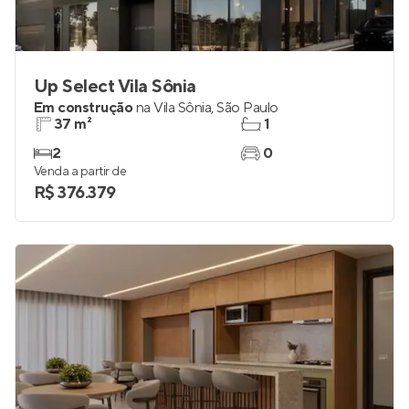
Up Select Vila Sônia
Em construção
na
Vila Sônia
,
São Paulo
37 m²
1
2
0
Venda a partir de
R$ 376.379