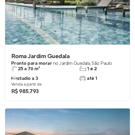
Roma Jardim Guedala
Pronto para morar
no
Jardim Guedala
,
São Paulo
25 a 76 m²
1 e 2
studio a 3
até 1
Venda a partir de
R$ 985.793