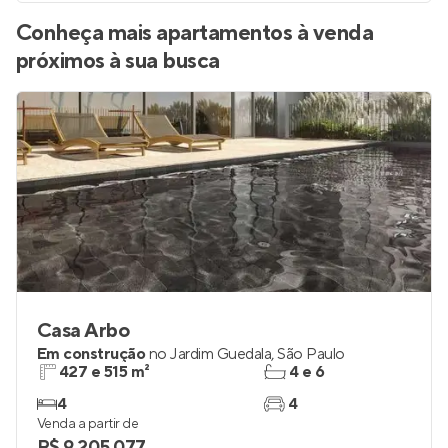
Conheça mais apartamentos à venda
próximos à sua busca
Casa Arbo
Em construção
no
Jardim Guedala
,
São Paulo
427 e 515 m²
4 e 6
4
4
Venda a partir de
R$ 9.205.077