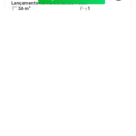
Lançamento
na
Vila Sônia
,
São Paulo
36 m²
1
1
0
Venda a partir de
R$ 413.368
Livus Vila Sônia
Em construção
na
Vila Sônia
,
São Paulo
32 e 43 m²
1