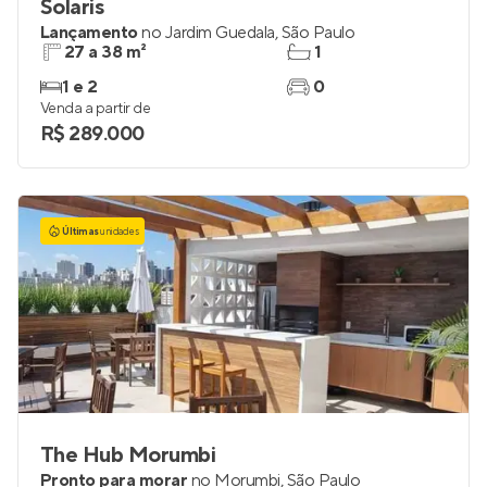
Solaris
Lançamento
no
Jardim Guedala
,
São Paulo
27 a 38 m²
1
1 e 2
0
Venda a partir de
R$ 289.000
Últimas
unidades
The Hub Morumbi
Pronto para morar
no
Morumbi
,
São Paulo