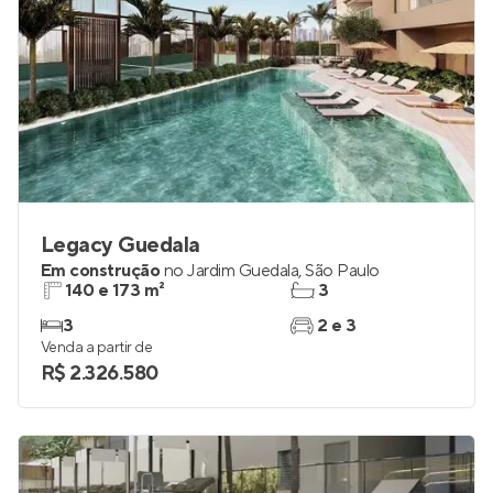
Legacy Guedala
Em construção
no
Jardim Guedala
,
São Paulo
140 e 173 m²
3
3
2 e 3
Venda a partir de
R$ 2.326.580