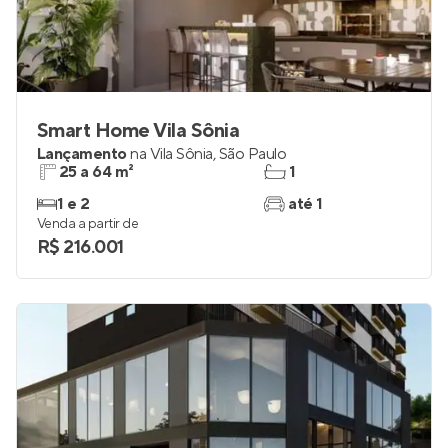
Smart Home Vila Sônia
Lançamento
na
Vila Sônia
,
São Paulo
25 a 64 m²
1
1 e 2
até 1
Venda a partir de
R$ 216.001