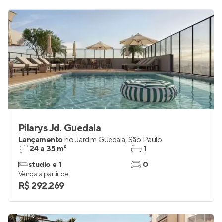
Pilarys Jd. Guedala
Lançamento
no
Jardim Guedala
,
São Paulo
24 a 35 m²
1
studio e 1
0
Venda a partir de
R$ 292.269