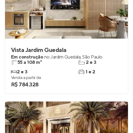
Vista Jardim Guedala
Em construção
no
Jardim Guedala
,
São Paulo
55 a 108 m²
2 e 3
2 e 3
1 e 2
Venda a partir de
R$ 784.328