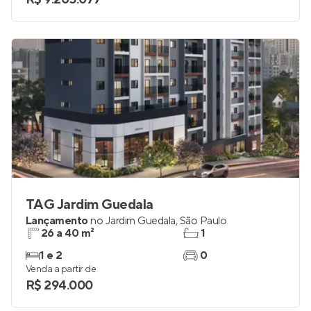
TAG Jardim Guedala
Lançamento
no
Jardim Guedala
,
São Paulo
26 a 40 m²
1
1 e 2
0
Venda a partir de
R$ 294.000