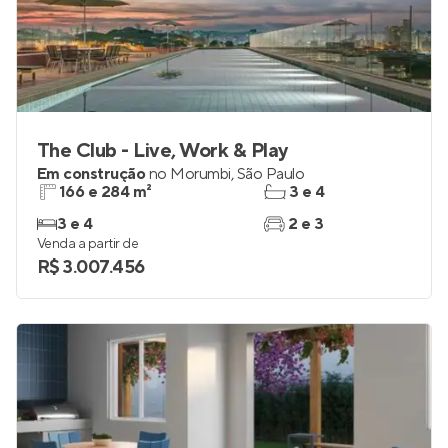
The Club - Live, Work & Play
Em construção
no
Morumbi
,
São Paulo
166 e 284 m²
3 e 4
3 e 4
2 e 3
Venda a partir de
R$ 3.007.456