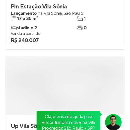
Pin Estação Vila Sônia
Lançamento
na
Vila Sônia
,
São Paulo
17 a 35 m²
1
studio e 2
0
Venda a partir de
R$ 240.007
Olá, precisa de ajuda para
encontrar um imóvel na Vila
Up Vila Sônia
Progredior, São Paulo - SP?