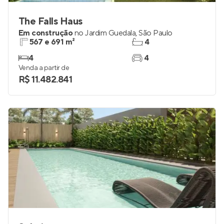
The Falls Haus
Em construção
no
Jardim Guedala
,
São Paulo
567 e 691 m²
4
4
4
Venda a partir de
R$ 11.482.841