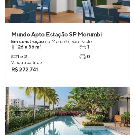
Mundo Apto Estação SP Morumbi
Em construção
no
Morumbi
,
São Paulo
26 e 36 m²
1
1 e 2
0
Venda a partir de
R$ 272.741