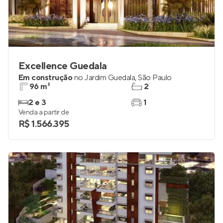
Excellence Guedala
Em construção
no
Jardim Guedala
,
São Paulo
96 m²
2
2 e 3
1
Venda a partir de
R$ 1.566.395