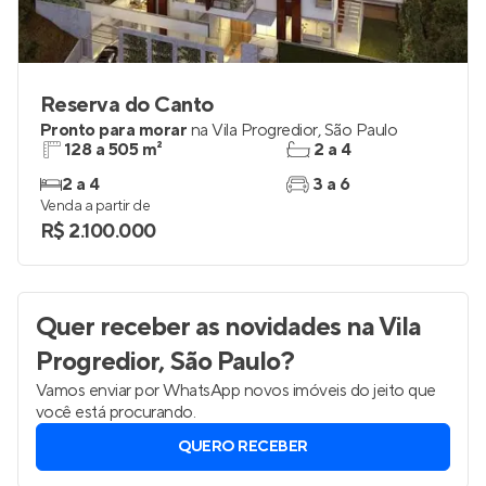
Reserva do Canto
Pronto para morar
na
Vila Progredior
,
São Paulo
128 a 505 m²
2 a 4
2 a 4
3 a 6
Venda a partir de
R$ 2.100.000
Quer receber as novidades
na Vila
Progredior, São Paulo
?
Vamos enviar por WhatsApp novos imóveis do jeito que
você está procurando.
QUERO RECEBER