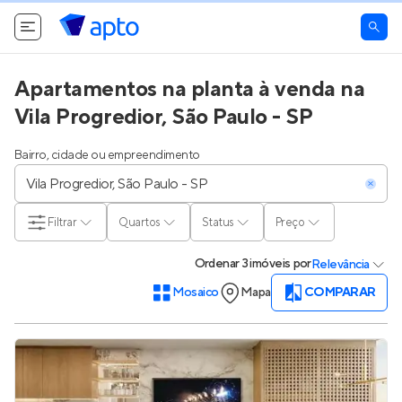
Apartamentos na planta à venda na
Vila Progredior, São Paulo - SP
Bairro, cidade ou empreendimento
Filtrar
Quartos
Status
Preço
Ordenar
3 imóveis
por
Relevância
Mosaico
Mapa
COMPARAR