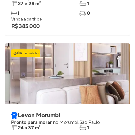
27 e 28 m²
1
1
0
Venda a partir de
R$ 385.000
Últimas
unidades
Levon Morumbi
Pronto para morar
no
Morumbi
,
São Paulo
24 a 37 m²
1