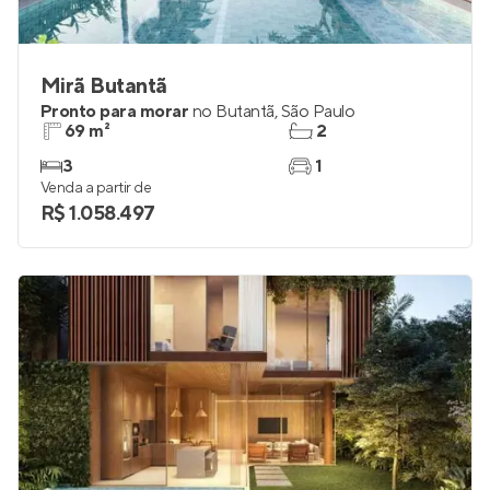
Mirã Butantã
Pronto para morar
no
Butantã
,
São Paulo
69 m²
2
3
1
Venda a partir de
R$ 1.058.497