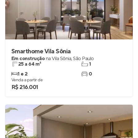
Smarthome Vila Sônia
Em construção
na
Vila Sônia
,
São Paulo
25 a 64 m²
1
1 e 2
0
Venda a partir de
R$ 216.001