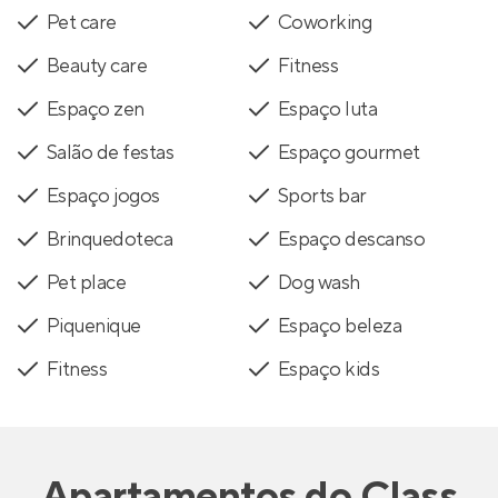
Pet care
Coworking
Beauty care
Fitness
Espaço zen
Espaço luta
Salão de festas
Espaço gourmet
Espaço jogos
Sports bar
Brinquedoteca
Espaço descanso
Pet place
Dog wash
Piquenique
Espaço beleza
Fitness
Espaço kids
Apartamentos
do
Class