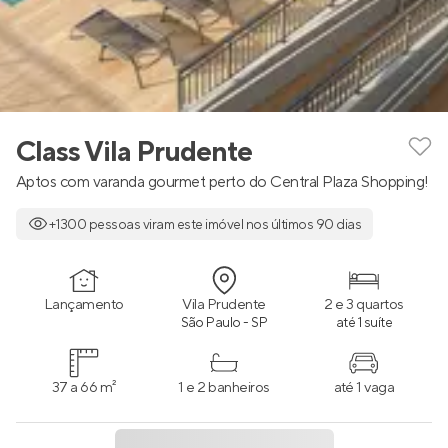
Class Vila Prudente
Aptos com varanda gourmet perto do Central Plaza Shopping!
+1300 pessoas viram este imóvel nos últimos 90 dias
Lançamento
Vila Prudente
2 e 3 quartos
São Paulo - SP
até 1 suíte
37 a 66 m²
1 e 2 banheiros
até 1 vaga