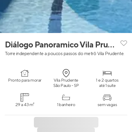
Diálogo Panoramico Vila Prudente - Smart
Torre independente a poucos passos do metrô Vila Prudente.
Pronto para morar
Vila Prudente
1 e 2 quartos
São Paulo - SP
até 1 suíte
29 a 43 m²
1 banheiro
sem vagas