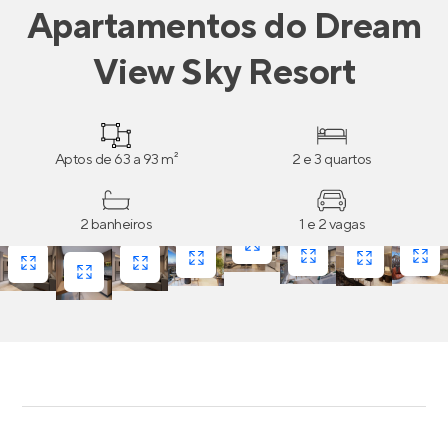
Apartamentos
do
Dream
View Sky Resort
Aptos de 63 a 93 m²
2 e 3 quartos
2 banheiros
1 e 2 vagas