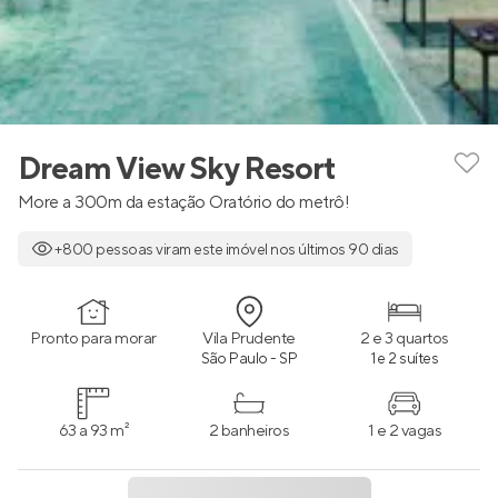
Dream View Sky Resort
More a 300m da estação Oratório do metrô!
+800 pessoas viram este imóvel nos últimos 90 dias
Pronto para morar
Vila Prudente
2 e 3 quartos
São Paulo - SP
1 e 2 suítes
63 a 93 m²
2 banheiros
1 e 2 vagas