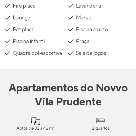
Fire place
Lavanderia
Lounge
Market
Pet place
Piscina adulto
Piscina infantil
Praça
Quadra poliesportiva
Sala de jogos
Apartamentos
do
Novvo
Vila Prudente
Aptos de 32 a 42 m²
2 quartos