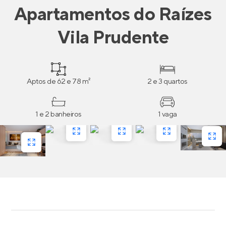
Apartamentos
do
Raízes
Vila Prudente
Aptos de 62 e 78 m²
2 e 3 quartos
1 e 2 banheiros
1 vaga