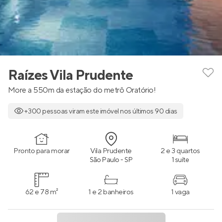
Raízes Vila Prudente
More a 550m da estação do metrô Oratório!
+300 pessoas viram este imóvel nos últimos 90 dias
Pronto para morar
Vila Prudente
2 e 3 quartos
São Paulo - SP
1 suíte
62 e 78 m²
1 e 2 banheiros
1 vaga