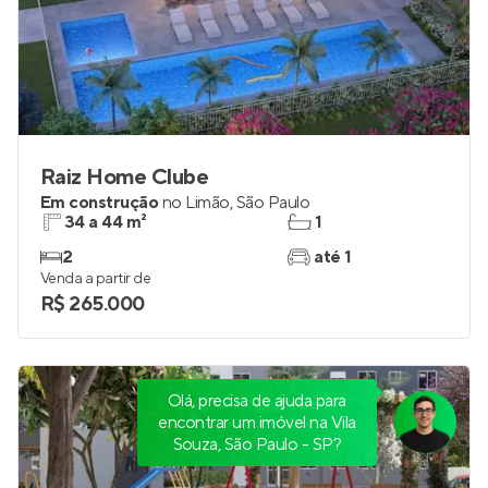
Raiz Home Clube
Em construção
no
Limão
,
São Paulo
34 a 44 m²
1
2
até 1
Venda a partir de
R$ 265.000
Olá, precisa de ajuda para
encontrar um imóvel na Vila
Souza, São Paulo - SP?