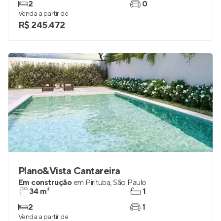
2
0
Venda a partir de
R$ 245.472
Plano&Vista Cantareira
Em construção
em
Pirituba
,
São Paulo
34 m²
1
2
1
Venda a partir de