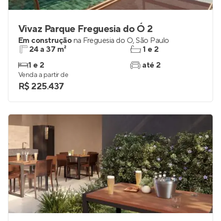
Vivaz Parque Freguesia do Ó 2
Em construção
na
Freguesia do Ó
,
São Paulo
24 a 37 m²
1 e 2
1 e 2
até 2
Venda a partir de
R$ 225.437