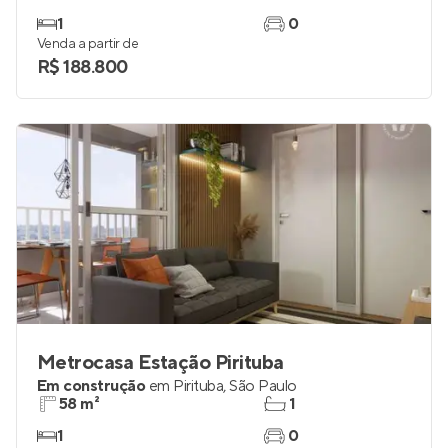
1
0
Venda a partir de
R$ 188.800
Metrocasa Estação Pirituba
Em construção
em
Pirituba
,
São Paulo
58 m²
1
1
0