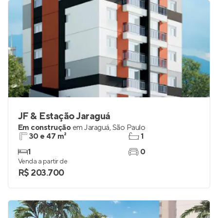
JF & Estação Jaraguá
Em construção
em
Jaraguá
,
São Paulo
30 e 47 m²
1
1
0
Venda a partir de
R$ 203.700