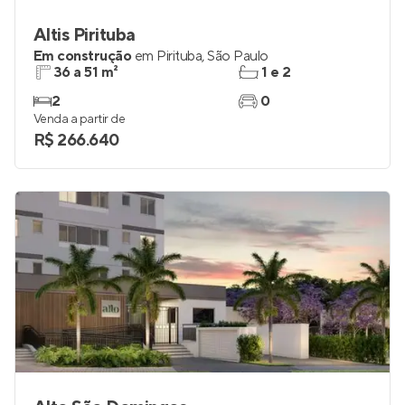
Altis Pirituba
Em construção
em
Pirituba
,
São Paulo
36 a 51 m²
1 e 2
2
0
Venda a partir de
R$ 266.640