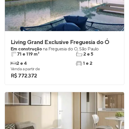
Living Grand Exclusive Freguesia do Ó
Em construção
na
Freguesia do Ó
,
São Paulo
71 e 119 m²
2 e 5
2 e 4
1 e 2
Venda a partir de
R$ 772.372