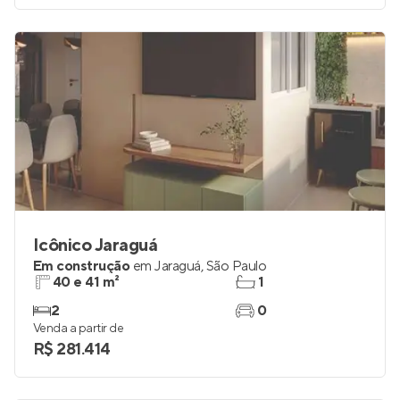
Icônico Jaraguá
Em construção
em
Jaraguá
,
São Paulo
40 e 41 m²
1
2
0
Venda a partir de
R$ 281.414