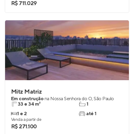
R$ 711.029
Mitz Matriz
Em construção
na
Nossa Senhora do Ó
,
São Paulo
33 e 34 m²
1
1 e 2
até 1
Venda a partir de
R$ 271.100