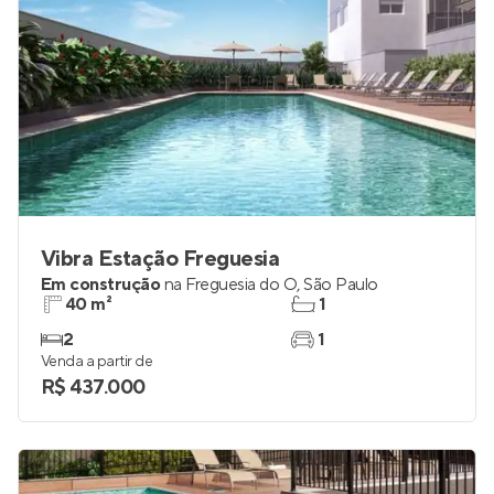
Vibra Estação Freguesia
Em construção
na
Freguesia do Ó
,
São Paulo
40 m²
1
2
1
Venda a partir de
R$ 437.000