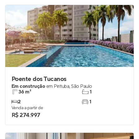
Poente dos Tucanos
Em construção
em
Pirituba
,
São Paulo
36 m²
1
2
1
Venda a partir de
R$ 274.997