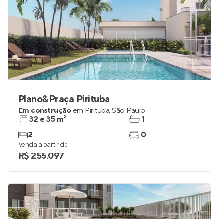
Plano&Praça Pirituba
Em construção
em
Pirituba
,
São Paulo
32 e 35 m²
1
2
0
Venda a partir de
R$ 255.097