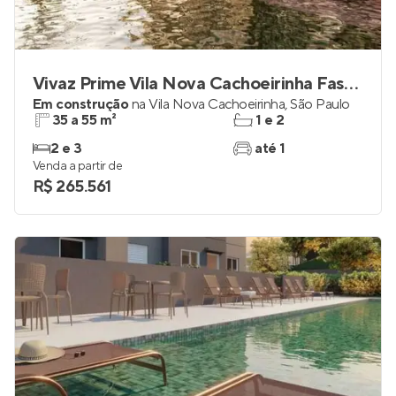
Vivaz Prime Vila Nova Cachoeirinha Fase 2
Em construção
na
Vila Nova Cachoeirinha
,
São Paulo
35 a 55 m²
1 e 2
2 e 3
até 1
Venda a partir de
R$ 265.561