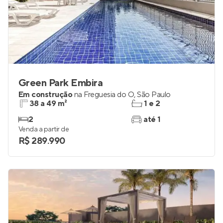
Green Park Embira
Em construção
na
Freguesia do Ó
,
São Paulo
38 a 49 m²
1 e 2
2
até 1
Venda a partir de
R$ 289.990