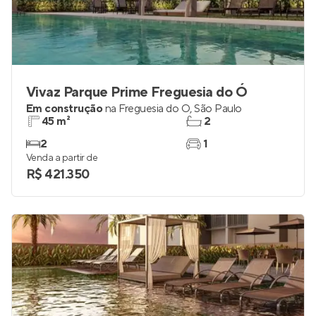
Vivaz Parque Prime Freguesia do Ó
Em construção
na
Freguesia do Ó
,
São Paulo
45 m²
2
2
1
Venda a partir de
R$ 421.350