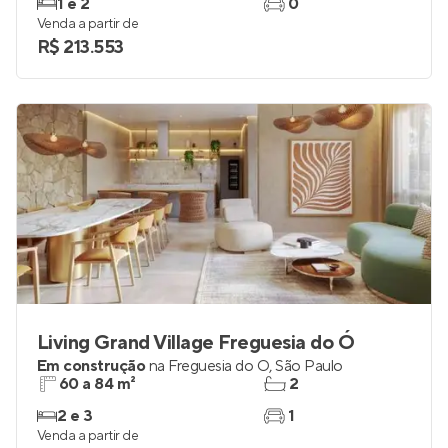
1 e 2
0
Venda a partir de
R$ 213.553
Living Grand Village Freguesia do Ó
Em construção
na
Freguesia do Ó
,
São Paulo
60 a 84 m²
2
2 e 3
1
Venda a partir de