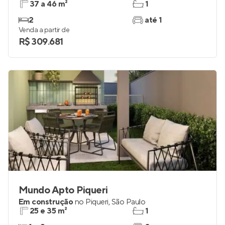
37 a 46 m²
1
2
até 1
Venda a partir de
R$ 309.681
Mundo Apto Piqueri
Em construção
no
Piqueri
,
São Paulo
25 e 35 m²
1