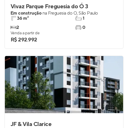
Vivaz Parque Freguesia do Ó 3
Em construção
na
Freguesia do Ó
,
São Paulo
36 m²
1
2
0
Venda a partir de
R$ 292.992
JF & Vila Clarice