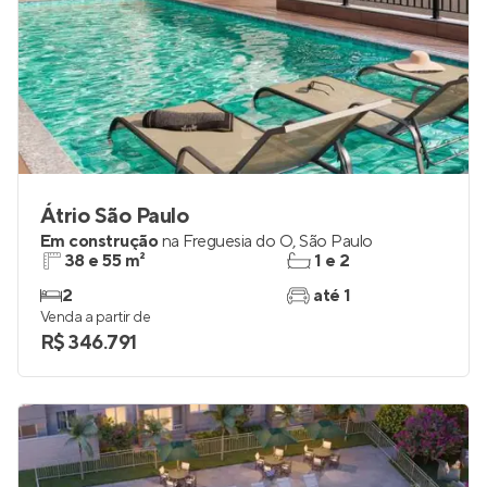
Átrio São Paulo
Em construção
na
Freguesia do Ó
,
São Paulo
38 e 55 m²
1 e 2
2
até 1
Venda a partir de
R$ 346.791