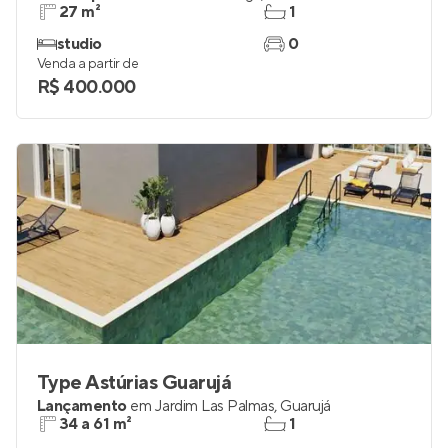
27 m²
1
studio
0
Venda a partir de
R$ 400.000
Type Astúrias Guarujá
Lançamento
em
Jardim Las Palmas
,
Guarujá
34 a 61 m²
1