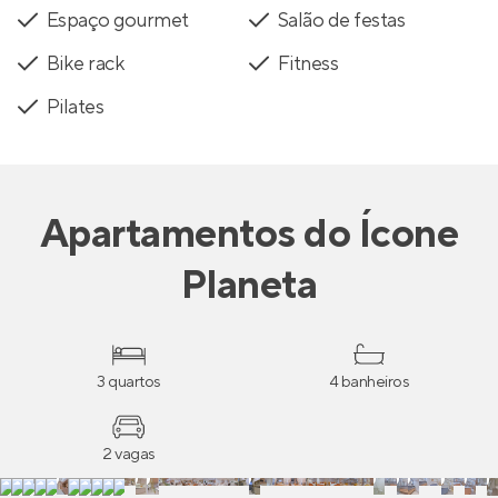
Espaço gourmet
Salão de festas
Bike rack
Fitness
Pilates
Apartamentos
do
Ícone
Planeta
3 quartos
4 banheiros
2 vagas