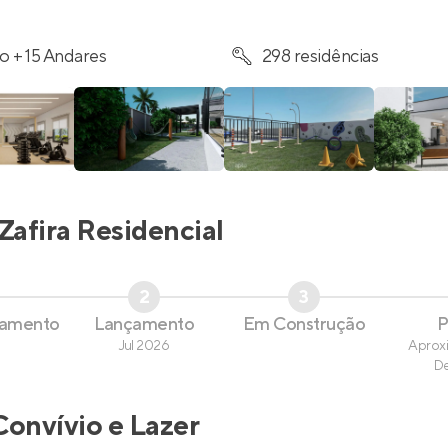
o + 15 Andares
298 residências
Zafira Residencial
2
3
çamento
Lançamento
Em Construção
P
Jul 2026
Aprox
D
Convívio e Lazer