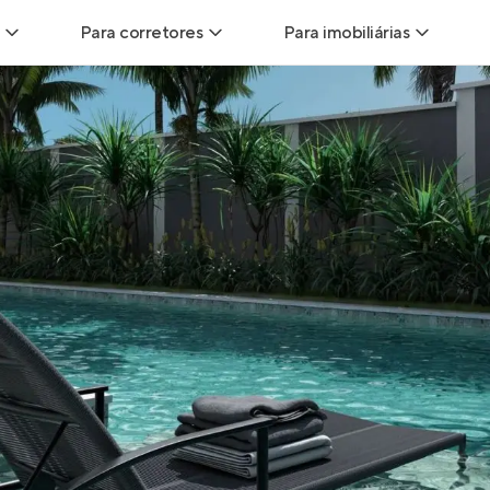
Para corretores
Para imobiliárias
Leads
Leads para Corretores
Leads para Imobiliári
sitas
Corretor+
Hub de imobiliárias
Vendas
Parcerias imobiliárias
Anunciar imóveis
trutoras
Hub de Corretores
iliárias
Perfil Verificado
veis
Anunciar imóveis