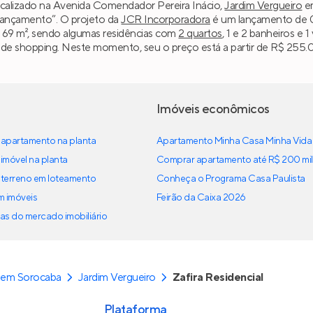
localizado na Avenida Comendador Pereira Inácio,
Jardim Vergueiro
e
“Lançamento”. O projeto da
JCR Incorporadora
é um lançamento de 07
 e 69 m², sendo algumas residências com
2 quartos
, 1 e 2 banheiros e 1
 de shopping. Neste momento, seu o preço está a partir de R$ 255.0
Imóveis econômicos
apartamento na planta
Apartamento Minha Casa Minha Vida
imóvel na planta
Comprar apartamento até R$ 200 mil
terreno em loteamento
Conheça o Programa Casa Paulista
em imóveis
Feirão da Caixa 2026
as do mercado imobiliário
 em Sorocaba
Jardim Vergueiro
Zafira Residencial
Plataforma