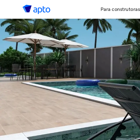
Para construtoras
Geração de 
Geração de Vi
Geração de 
Maiores Cons
Parcerias Imob
Anunciar Imó