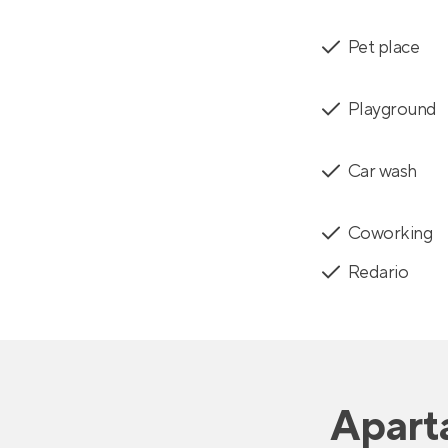
Pet place
Playground
Car wash
Coworking
Redario
Apart