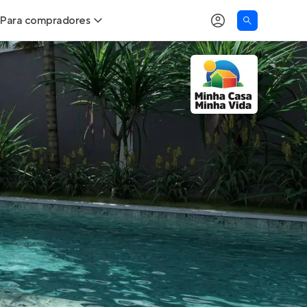
Para compradores
as
Buscar um imóvel novo
Calcule seu Poder de Compra
Comprar x Alugar
Correção do INCC
Simulador de Financiamento
Encontre um corretor