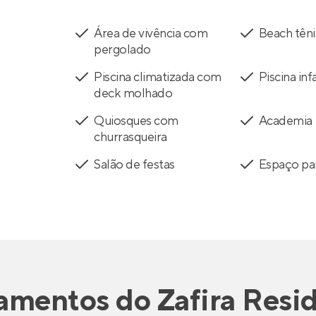
Área de vivência com
Beach têni
pergolado
Piscina climatizada com
Piscina infa
deck molhado
Quiosques com
Academia
churrasqueira
Salão de festas
Espaço pa
amentos
do
Zafira Resi