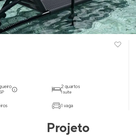
gueiro
2 quartos
 SP
1 suíte
iros
1 vaga
Projeto