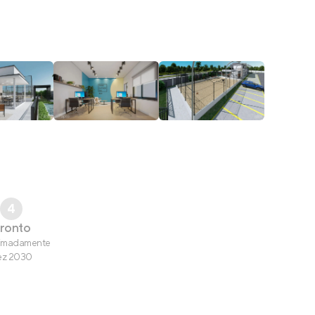
4
ronto
imadamente
ez 2030