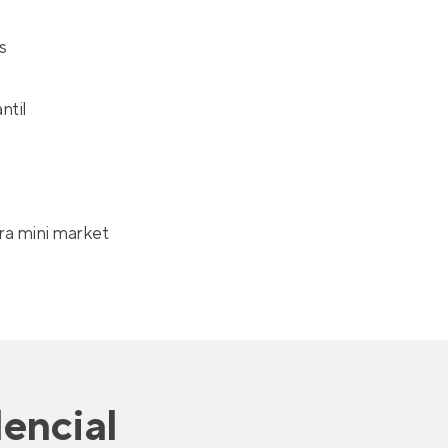
s
ntil
ra mini market
dencial