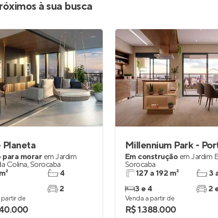
róximos à sua busca
 Planeta
 para morar
em
Jardim
Em construção
em
Jardim E
da Colina
,
Sorocaba
Sorocaba
 m²
4
127 a 192 m²
3 
2
3 e 4
2 
partir de
Venda a partir de
740.000
R$ 1.388.000