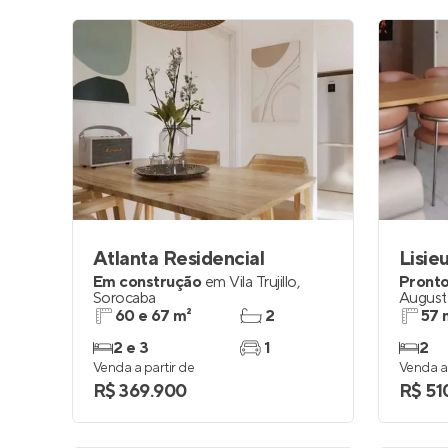
Atlanta Residencial
Lisie
Em construção
em
Vila Trujillo
,
Pronto
Sorocaba
August
60 e 67 m²
2
57 
2 e 3
1
2
Venda a partir de
Venda a 
R$ 369.900
R$ 51