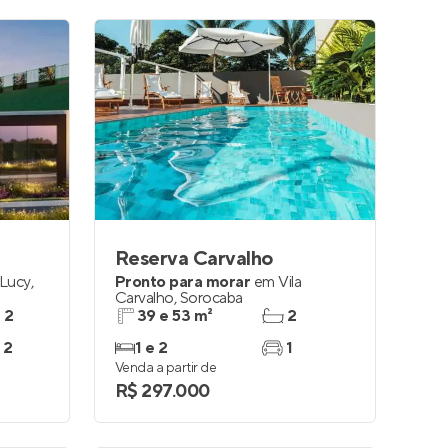
Reserva Carvalho
 Lucy
,
Pronto para morar
em
Vila
Carvalho
,
Sorocaba
e 2
39 e 53 m²
2
 2
1 e 2
1
Venda a partir de
R$ 297.000