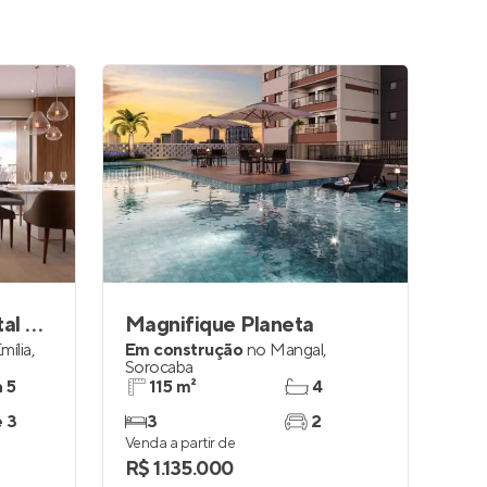
Millennium Park - Portal da Colina
Magnifique Planeta
mília
,
Em construção
no
Mangal
,
Sorocaba
a 5
115 m²
4
e 3
3
2
Venda a partir de
R$ 1.135.000