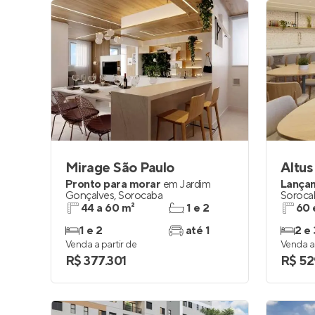
Mirage São Paulo
Altus
Pronto para morar
em
Jardim
Lança
Gonçalves
,
Sorocaba
Soroca
44 a 60 m²
1 e 2
60 
1 e 2
até 1
2 e 
Venda a partir de
Venda a 
R$ 377.301
R$ 52