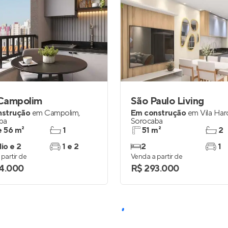
Campolim
São Paulo Living
nstrução
em
Campolim
,
Em construção
em
Vila Har
ba
Sorocaba
e 56 m²
1
51 m²
2
io e 2
1 e 2
2
1
partir de
Venda a partir de
4.000
R$ 293.000