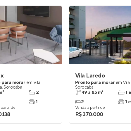
ux
Vila Laredo
 para morar
em
Vila
Pronto para morar
em
Vila
a
,
Sorocaba
Sorocaba
m²
2
49 a 85 m²
1 
1
2
1 e
partir de
Venda a partir de
0.138
R$ 370.000