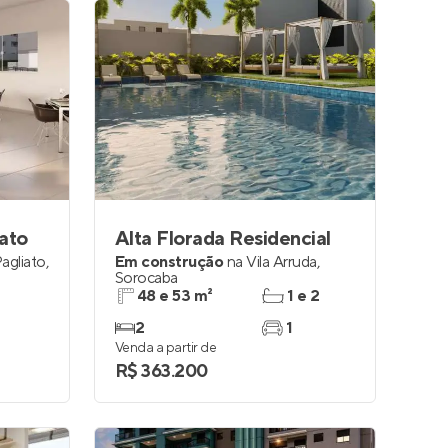
iato
Alta Florada Residencial
agliato
,
Em construção
na
Vila Arruda
,
Sorocaba
48 e 53 m²
1 e 2
2
1
Venda a partir de
R$ 363.200