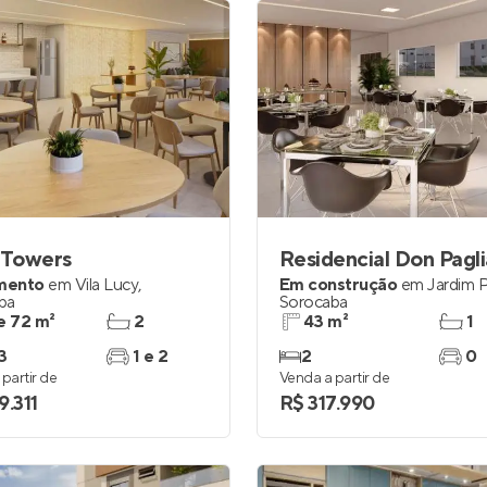
 Towers
Residencial Don Pagl
mento
em
Vila Lucy
,
Em construção
em
Jardim P
ba
Sorocaba
e 72 m²
2
43 m²
1
3
1 e 2
2
0
partir de
Venda a partir de
9.311
R$ 317.990