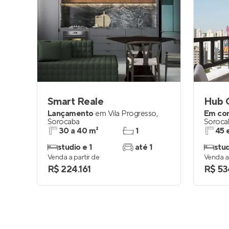
Smart Reale
Hub 
Lançamento
em
Vila Progresso
,
Em co
Sorocaba
Soroca
30 a 40 m²
1
45 
studio e 1
até 1
stud
Venda a partir de
Venda a 
R$ 224.161
R$ 53