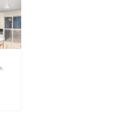
Es Melbourne Campolim
o
,
Lançamento
em
Campolim
,
Sorocaba
44 a 48 m²
1
2
1
Venda a partir de
R$ 419.830