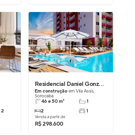
Residencial Daniel Gonzalez
Em construção
em
Vila Assis
,
Sorocaba
46 e 50 m²
1
 2
2
1
Venda a partir de
R$ 298.600