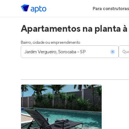
Para construtoras
Apartamentos na planta à
Geração de Le
Geração de Vis
Bairro, cidade ou empreendimento
Qua
Geração de Ve
Maiores Const
Parcerias Imobi
Anunciar Imóve
Entrar no Pa