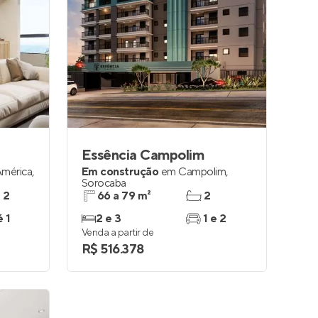
Essência Campolim
América
,
Em construção
em
Campolim
,
Sorocaba
e 2
66 a 79 m²
2
é 1
2 e 3
1 e 2
Venda a partir de
R$ 516.378