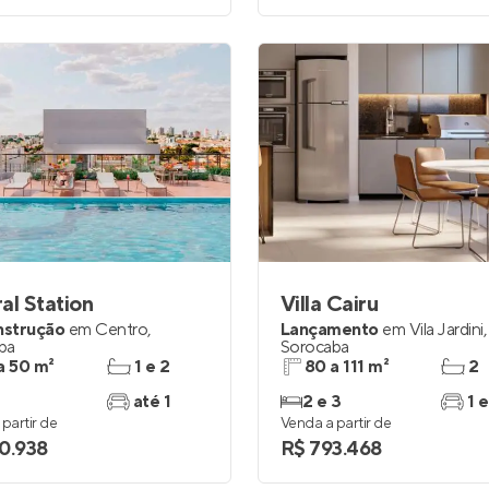
al Station
Villa Cairu
nstrução
em
Centro
,
Lançamento
em
Vila Jardini
,
ba
Sorocaba
a 50 m²
1 e 2
80 a 111 m²
2
até 1
2 e 3
1 e
partir de
Venda a partir de
0.938
R$ 793.468