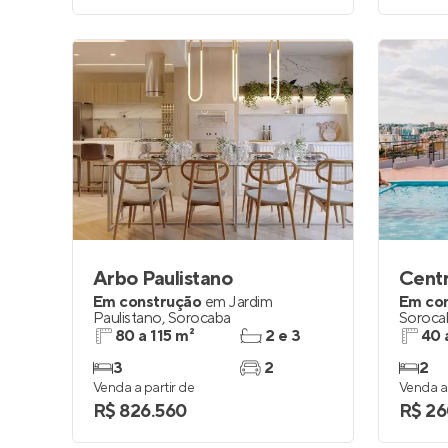
Arbo Paulistano
Centr
Em construção
em
Jardim
Em co
Paulistano
,
Sorocaba
Soroca
80 a 115 m²
2 e 3
40 
3
2
2
Venda a partir de
Venda a 
R$ 826.560
R$ 26