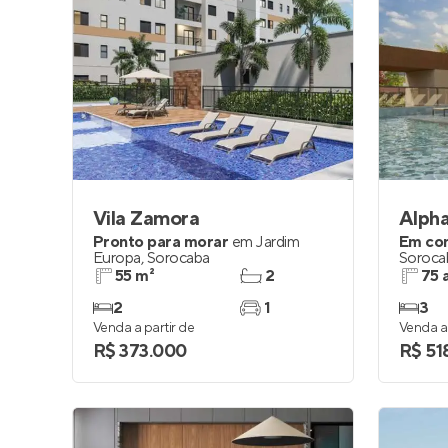
Vila Zamora
Alpha
Pronto para morar
em
Jardim
Em co
Europa
,
Sorocaba
Soroca
55 m²
2
75 
2
1
3
Venda a partir de
Venda a 
R$ 373.000
R$ 51