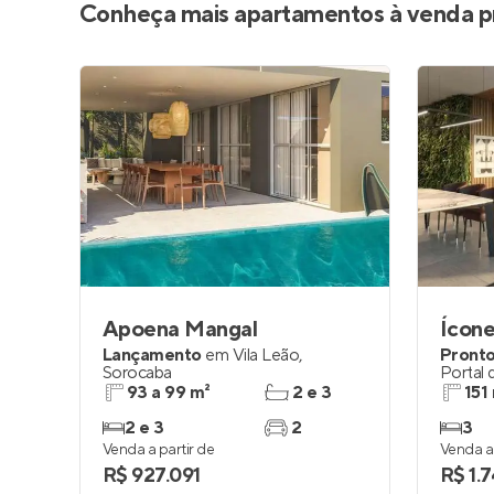
Conheça mais apartamentos à venda p
Apoena Mangal
Ícone
Lançamento
em
Vila Leão
,
Pronto
Sorocaba
Portal 
93 a 99 m²
2 e 3
151
2 e 3
2
3
Venda a partir de
Venda a 
R$ 927.091
R$ 1.