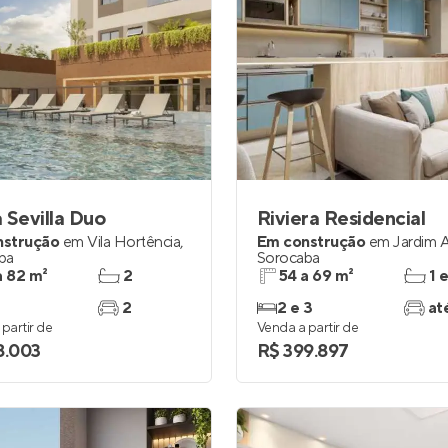
 Sevilla Duo
Riviera Residencial
nstrução
em
Vila Hortência
,
Em construção
em
Jardim 
ba
Sorocaba
a 82 m²
2
54 a 69 m²
1 
2
2 e 3
at
partir de
Venda a partir de
8.003
R$ 399.897