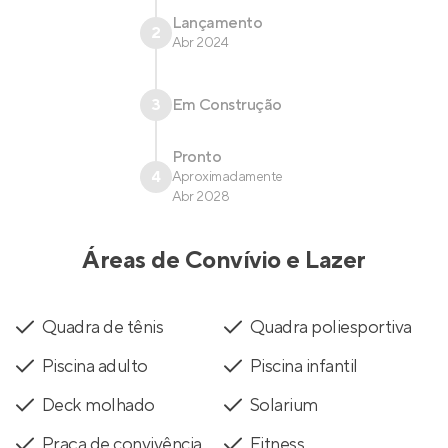
Lançamento
2
Abr 2024
3
Em Construção
Pronto
4
Aproximadamente
Abr 2028
Áreas de Convívio e Lazer
Quadra de tênis
Quadra poliesportiva
Piscina adulto
Piscina infantil
Deck molhado
Solarium
Praça de convivência
Fitness