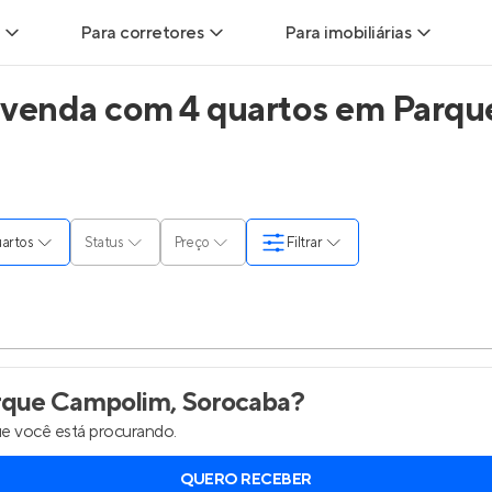
Para corretores
Para imobiliárias
 venda com 4 quartos em Parqu
ads
Leads para Corretores
Leads para Imobiliárias
itas
Corretor+
Hub de imobiliárias
ndas
Parcerias imobiliárias
Anunciar imóveis
quartos
Status
Preço
Filtrar
rutoras
Hub de Corretores
Entrar no Painel de 
liárias
Perfil Verificado
is
Anunciar imóveis
que Campolim, Sorocaba
?
e você está procurando.
inel de Clientes
Entrar no Painel de Clientes
QUERO RECEBER