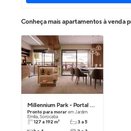
Conheça mais apartamentos à venda p
Millennium Park - Portal da Colina
Pronto para morar
em
Jardim
Emília
,
Sorocaba
127 a 192 m²
3 a 5