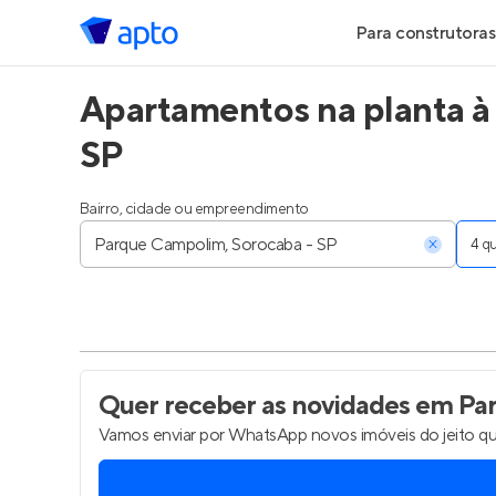
Para construtoras
Apartamentos na planta à
Geração de Le
SP
Geração de Vis
Bairro, cidade ou empreendimento
Geração de Ve
4 
Maiores Const
Parcerias Imobi
Anunciar Imóve
Quer receber as novidades
em Par
Vamos enviar por WhatsApp novos imóveis do jeito qu
Entrar no Pa