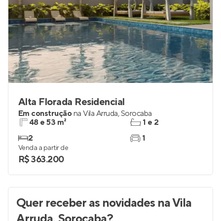
Alta Florada Residencial
Em construção
na
Vila Arruda
,
Sorocaba
48 e 53 m²
1 e 2
2
1
Venda a partir de
R$ 363.200
Quer receber as novidades
na Vila
Arruda, Sorocaba
?