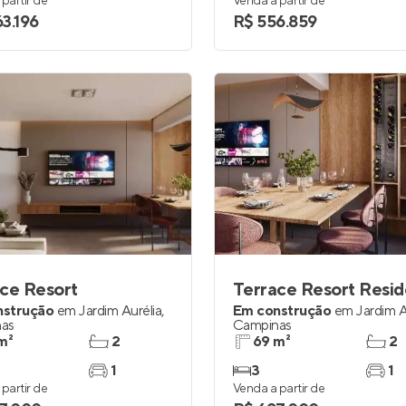
partir de
Venda a partir de
63.196
R$ 556.859
ce Resort
Terrace Resort Resi
nstrução
em
Jardim Aurélia
,
Em construção
em
Jardim A
as
Campinas
m²
2
69 m²
2
1
3
1
partir de
Venda a partir de