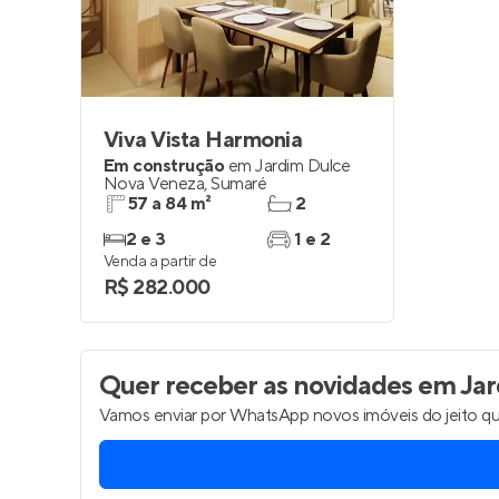
Viva Vista Harmonia
Em construção
em
Jardim Dulce
Nova Veneza
,
Sumaré
57 a 84 m²
2
2 e 3
1 e 2
Venda a partir de
R$ 282.000
Quer receber as novidades
em Jar
Vamos enviar por WhatsApp novos imóveis do jeito qu