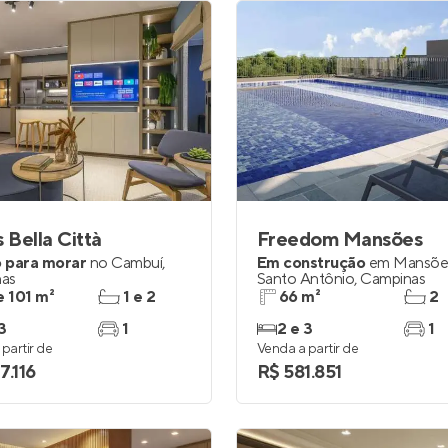
s Bella Città
Freedom Mansões
 para morar
no
Cambuí
,
Em construção
em
Mansõe
as
Santo Antônio
,
Campinas
e 101 m²
1 e 2
66 m²
2
3
1
2 e 3
1
partir de
Venda a partir de
7.116
R$ 581.851