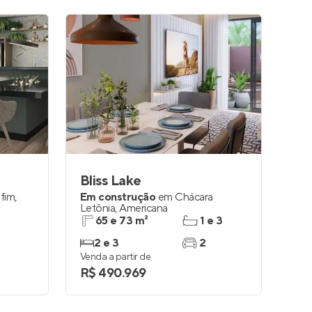
Bliss Lake
fim
,
Em construção
em
Chácara
Letônia
,
Americana
65 e 73 m²
1 e 3
2 e 3
2
Venda a partir de
R$ 490.969