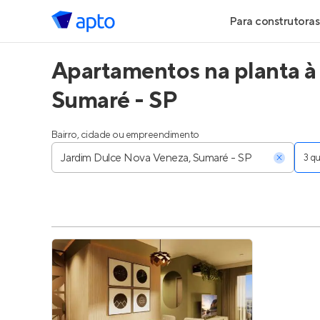
Para construtoras
Apartamentos na planta à
Geração de Le
Sumaré - SP
Geração de Vis
Bairro, cidade ou empreendimento
Geração de Ve
3 
Maiores Const
Parcerias Imobi
Anunciar Imóve
Entrar no Pa