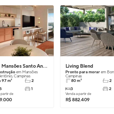
Lazur Mansões Santo Antônio
Living Blend
nstrução
em
Mansões
Pronto para morar
em
Bon
Antônio
,
Campinas
Campinas
a 97 m²
2
80 m²
2
3
1
3
2
partir de
Venda a partir de
9.000
R$ 882.409