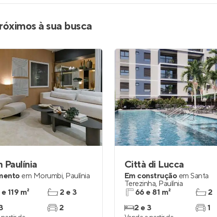
róximos à sua busca
 Paulínia
Città di Lucca
mento
em
Morumbi
,
Paulínia
Em construção
em
Santa
Terezinha
,
Paulínia
 e 119 m²
2 e 3
66 e 81 m²
2
3
2
2 e 3
1