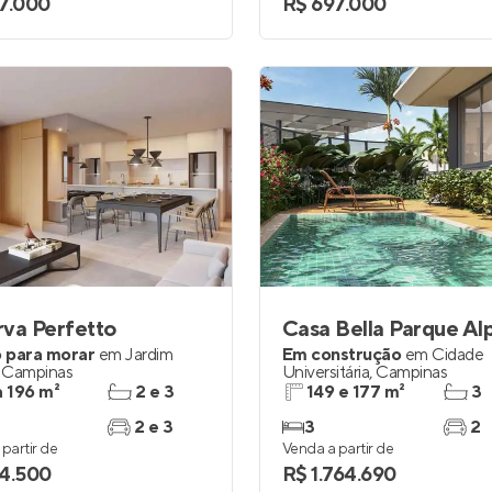
7.000
R$ 697.000
va Perfetto
 para morar
em
Jardim
Em construção
em
Cidade
,
Campinas
Universitária
,
Campinas
a 196 m²
2 e 3
149 e 177 m²
3
2 e 3
3
2
partir de
Venda a partir de
4.500
R$ 1.764.690