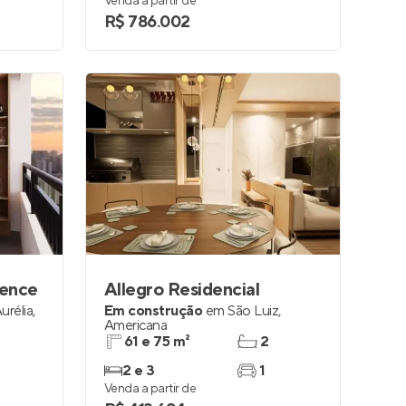
Venda a partir de
R$ 786.002
dence
Allegro Residencial
urélia
,
Em construção
em
São Luiz
,
Americana
61 e 75 m²
2
2 e 3
1
Venda a partir de