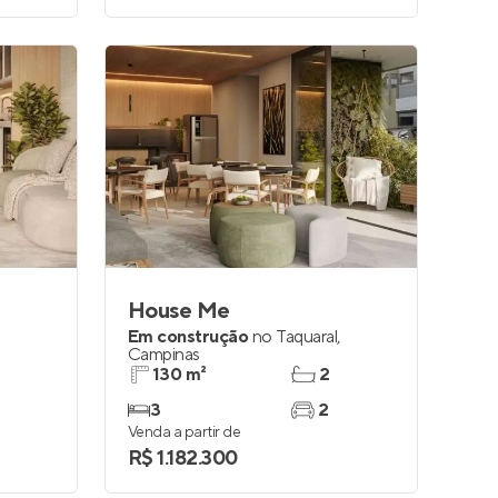
House Me
Em construção
no
Taquaral
,
Campinas
130 m²
2
3
2
Venda a partir de
R$ 1.182.300