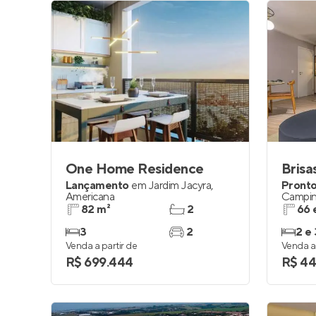
One Home Residence
Brisa
Lançamento
em
Jardim Jacyra
,
Pronto
Americana
Campin
82 m²
2
66 
3
2
2 e 
Venda a partir de
Venda a 
R$ 699.444
R$ 44