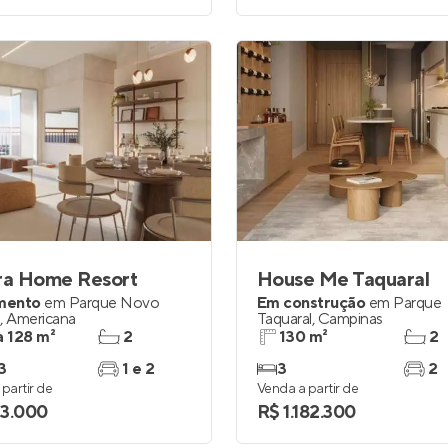
era Home Resort
House Me Taquaral
mento
em
Parque Novo
Em construção
em
Parque
o
,
Americana
Taquaral
,
Campinas
a 128 m²
2
130 m²
2
3
1 e 2
3
2
partir de
Venda a partir de
3.000
R$ 1.182.300