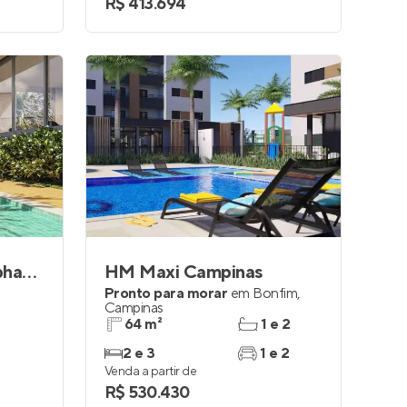
R$ 413.694
Casa Bella Parque Alphaville
HM Maxi Campinas
Pronto para morar
em
Bonfim
,
Campinas
64 m²
1 e 2
2 e 3
1 e 2
Venda a partir de
R$ 530.430