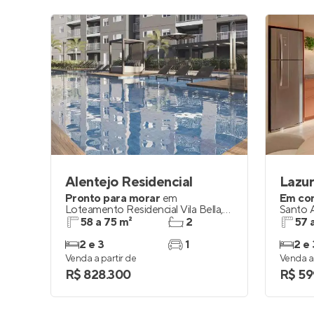
Alentejo Residencial
Pronto para morar
em
Em co
Loteamento Residencial Vila Bella
,
Santo 
Campinas
58 a 75 m²
2
57 
2 e 3
1
2 e 
Venda a partir de
Venda a 
R$ 828.300
R$ 59