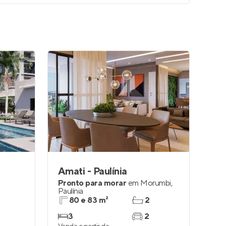
Amati - Paulínia
Pronto para morar
em
Morumbi
,
Paulínia
80 e 83 m²
2
3
2