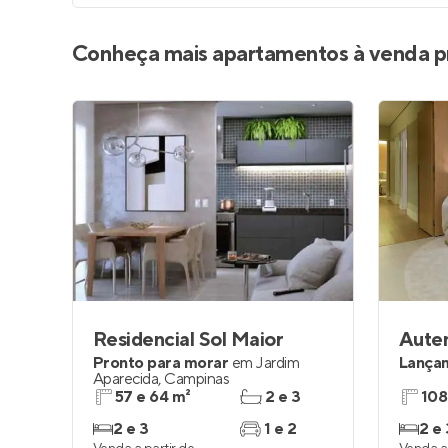
Conheça mais apartamentos à venda p
Residencial Sol Maior
Auten
Pronto para morar
em
Jardim
Lança
Aparecida
,
Campinas
57 e 64 m²
2 e 3
108
2 e 3
1 e 2
2 e 