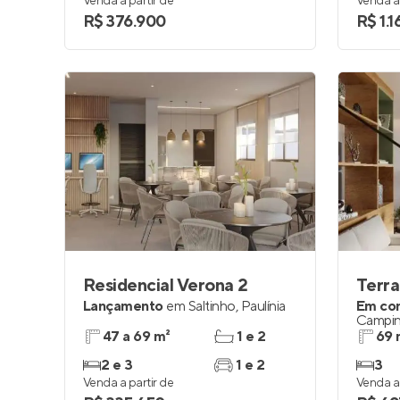
Venda a partir de
Venda a 
R$ 376.900
R$ 1.1
Residencial Verona 2
Terra
Lançamento
em
Saltinho
,
Paulínia
Em co
Campin
47 a 69 m²
1 e 2
69 
2 e 3
1 e 2
3
Venda a partir de
Venda a 