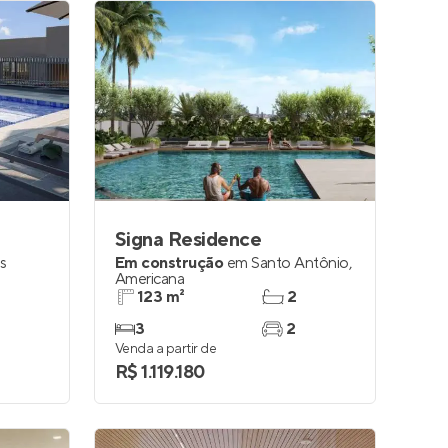
Signa Residence
s
Em construção
em
Santo Antônio
,
Americana
123 m²
2
3
2
Venda a partir de
R$ 1.119.180