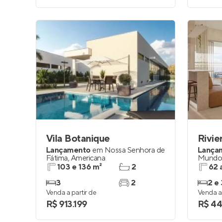
Vila Botanique
Rivi
Lançamento
em
Nossa Senhora de
Lança
Fátima
,
Americana
Mund
103 e 136 m²
2
62 
3
2
2 e 
Venda a partir de
Venda a 
R$ 913.199
R$ 44