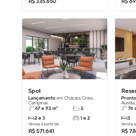
R$ 335.650
R$ 69
Spot
Reser
Lançamento
em
Chácara Cneo
,
Pronto
Campinas
Aurélia
67 e 92 m²
2
76 
2 e 3
1 e 2
3
Venda a partir de
Venda a 
R$ 571.641
R$ 78