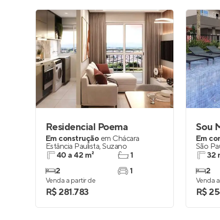
Residencial Poema
Sou M
Em construção
em
Chácara
Em co
Estância Paulista
,
Suzano
São Pa
40 a 42 m²
1
32 
2
1
2
Venda a partir de
Venda a 
R$ 281.783
R$ 25