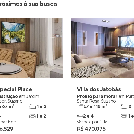
róximos à sua busca
pecial Place
Villa dos Jatobás
nstrução
em
Jardim
Pronto para morar
em
Par
dor
,
Suzano
Santa Rosa
,
Suzano
e 67 m²
1 e 2
67 e 118 m²
2
3
1 e 2
2 e 4
1 e
partir de
Venda a partir de
6.529
R$ 470.075