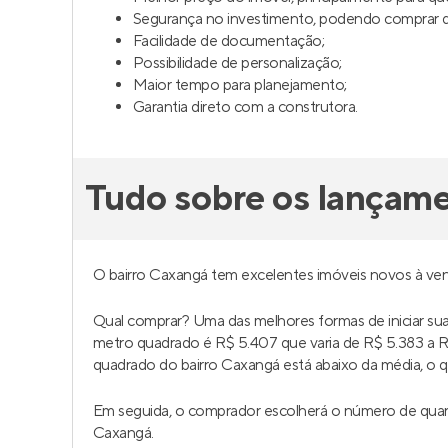
Zen
Quint
Em construção
em
Guaianases
,
Lança
São Paulo
Suzan
24 a 32 m²
1
57 
studio
0
2
Venda a partir de
Venda a 
R$ 220.000
R$ 28