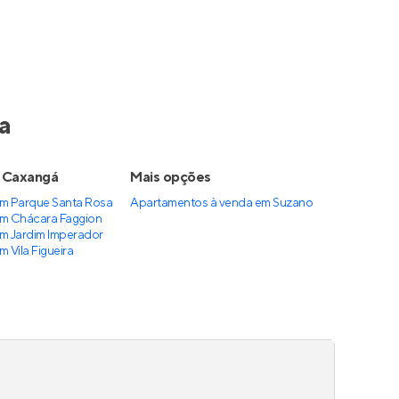
Full Guaianases
Pronto para morar
em
Guaianases
,
São Paulo
32 a 40 m²
1
1 e 2
até 2
Venda a partir de
R$ 252.900