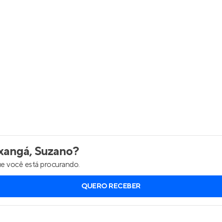
Entrar no Apto
angá, Suzano
?
e você está procurando.
QUERO RECEBER