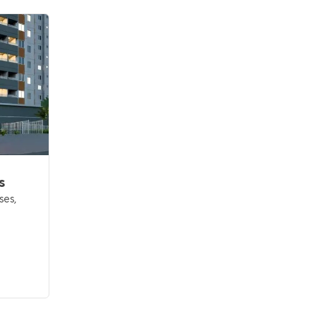
s
Residencial Salinas do Pará
ses
,
Pronto para morar
em
Jardim
Europa
,
Suzano
39 e 43 m²
1
2
1
Venda a partir de
R$ 212.990