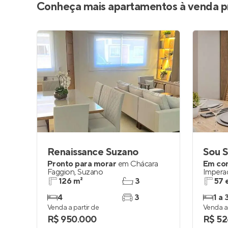
Conheça mais apartamentos à venda p
Renaissance Suzano
Sou S
Pronto para morar
em
Chácara
Em co
Faggion
,
Suzano
Impera
126 m²
3
57 
4
3
1 a 
Venda a partir de
Venda a 
R$ 950.000
R$ 52