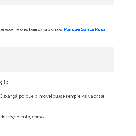
Street Art
cesa
Em construção
na
Vila Princesa
Isabel
,
São Paulo
24 a 39 m²
1
1 e 2
0
Venda a partir de
R$ 218.360