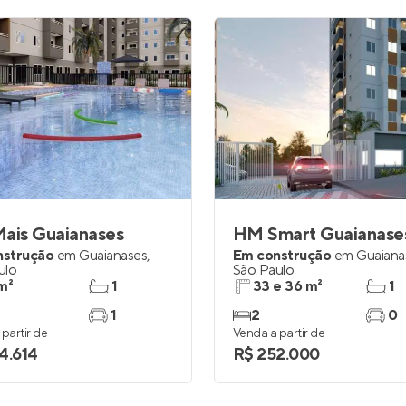
ais Guaianases
HM Smart Guaianase
nstrução
em
Guaianases
,
Em construção
em
Guaiana
ulo
São Paulo
m²
1
33 e 36 m²
1
1
2
0
partir de
Venda a partir de
4.614
R$ 252.000