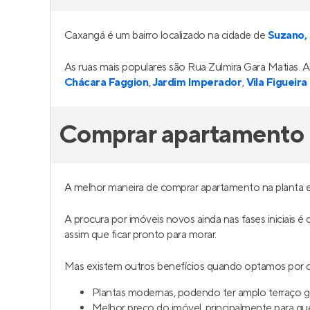
Palermo
Longi
Em construção
na
Chácara Santa
Lança
Etelvina
,
São Paulo
São Pa
31 m²
1
27 
2
0
2
Venda a partir de
Venda a 
R$ 237.672
R$ 20