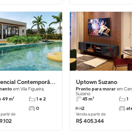
Residencial Contemporâneo
Uptown Suzano
mento
em
Vila Figueira
,
Pronto para morar
em
Cen
o
Suzano
e 49 m²
1 e 2
45 m²
1
0
2
at
partir de
Venda a partir de
9.102
R$ 405.344