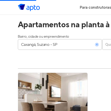
Para construtoras
Apartamentos na planta à
Geração de Le
Geração de Vis
Bairro, cidade ou empreendimento
Qua
Geração de Ve
Maiores Const
Parcerias Imobi
Anunciar Imóve
Entrar no Pa