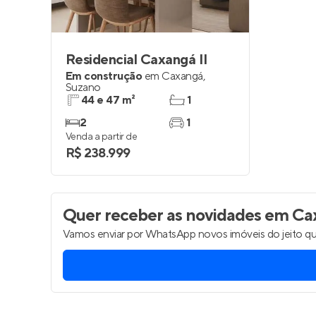
Residencial Caxangá II
Em construção
em
Caxangá
,
Suzano
44 e 47 m²
1
2
1
Venda a partir de
R$ 238.999
Quer receber as novidades
em Cax
Vamos enviar por WhatsApp novos imóveis do jeito qu