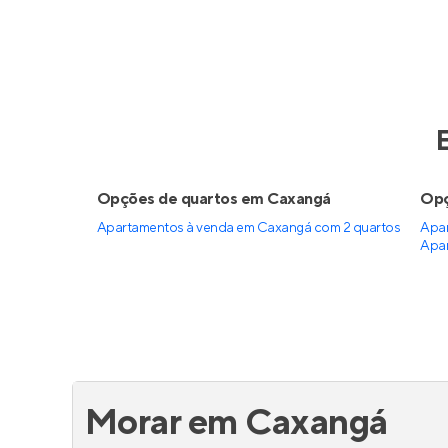
Reserva das Andorinhas
Viven
Em construção
no
Itaim Paulista
,
Em co
São Paulo
São Pa
31 m²
1
40 
1
0
2
Venda a partir de
Venda a 
R$ 245.170
R$ 25