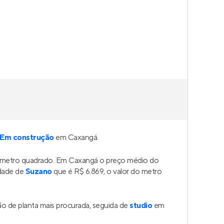
i
,
São
e 2
é 1