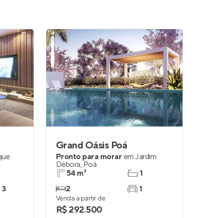
Grand Oásis Poá
que
Pronto para morar
em
Jardim
Débora
,
Poá
54 m²
1
 3
2
1
Venda a partir de
R$ 292.500