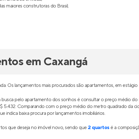
al Suzano 3
Led Iguatemi
mento
em
Jardim Santa Inês
,
Em construção
no
Iguatem
o
Paulo
e 84 m²
1
35 e 38 m²
1 
0
2
at
partir de
Venda a partir de
5.000
R$ 238.140