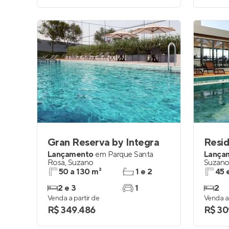
Gran Reserva by Integra
Lançamento
em
Parque Santa
Lança
Rosa
,
Suzano
Suzan
50 a 130 m²
1 e 2
45 
2 e 3
1
2
Venda a partir de
Venda a 
R$ 349.486
R$ 30