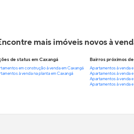
ci Guaianases
Mirante da Colina
nstrução
em
Guaianases
,
Lançamento
em
Mandi
,
ulo
Itaquaquecetuba
a 74 m²
1
40 m²
1
0
2
0
partir de
Venda a partir de
9.900
R$ 239.490