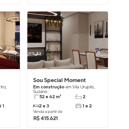
Sou Special Moment
tro
,
Em construção
em
Vila Urupês
,
Suzano
52 e 62 m²
2
é 1
2 e 3
1 e 2
Venda a partir de
R$ 415.621