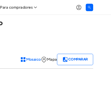
Para compradores
P
Buscar um imóvel novo
Meu perfil
Calcule seu Poder de Compra
Imóveis Visualizados
Comprar x Alugar
Imóveis Contatados
Mosaico
Mapa
COMPARAR
Correção do INCC
Clientes
Entrar no Apto
Simulador de Financiamento
Encontre um corretor
Entrar no Apto