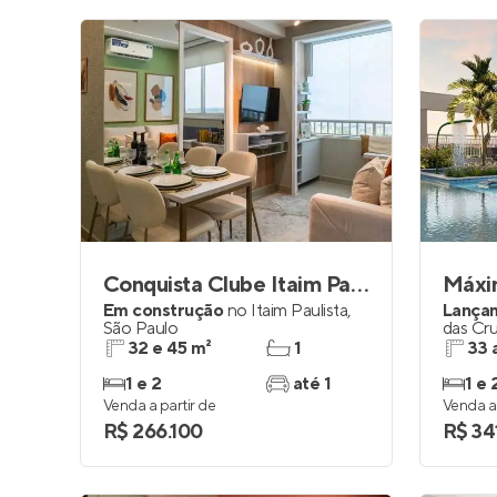
Conquista Clube Itaim Paulista
Máxi
Em construção
no
Itaim Paulista
,
Lança
São Paulo
das Cr
32 e 45 m²
1
33 
1 e 2
até 1
1 e 
Venda a partir de
Venda a 
R$ 266.100
R$ 34