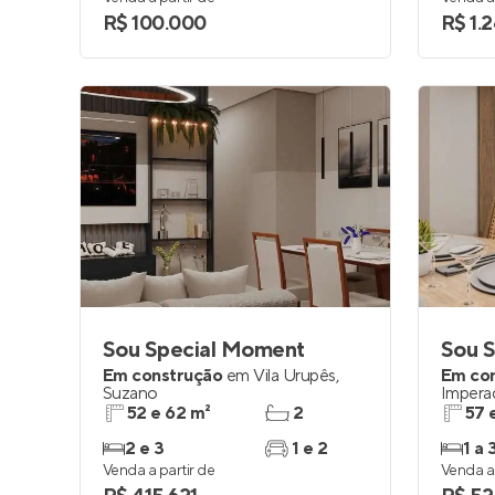
R$ 100.000
R$ 1.
Sou Special Moment
Sou S
Em construção
em
Vila Urupês
,
Em co
Suzano
Impera
52 e 62 m²
2
57 
2 e 3
1 e 2
1 a 
Venda a partir de
Venda a 