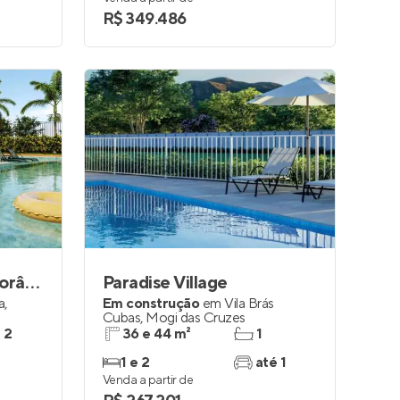
R$ 349.486
Residencial Contemporâneo
Paradise Village
a
,
Em construção
em
Vila Brás
Cubas
,
Mogi das Cruzes
e 2
36 e 44 m²
1
1 e 2
até 1
Venda a partir de