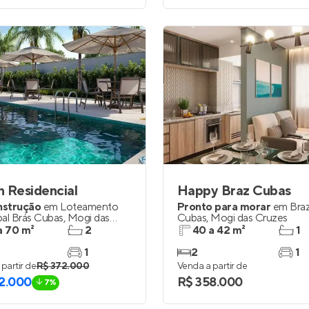
 Residencial
Happy Braz Cubas
nstrução
em
Loteamento
Pronto para morar
em
Bra
pal Brás Cubas
,
Mogi das
Cubas
,
Mogi das Cruzes
a 70 m²
2
40 a 42 m²
1
1
2
1
partir de
R$ 372.000
Venda a partir de
2.000
R$ 358.000
7%