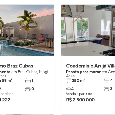
mo Braz Cubas
Condomínio Arujá Vill
mento
em
Braz Cubas
,
Mogi
Pronto para morar
em
Cen
uzes
Arujá
a 59 m²
1
280 m²
4
2
0
4
3
partir de
Venda a partir de
1.222
R$ 2.500.000