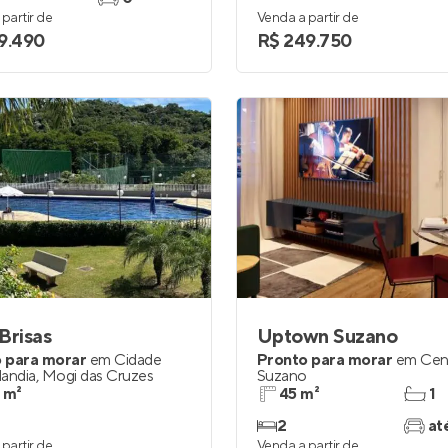
partir de
Venda a partir de
9.490
R$ 249.750
Brisas
Uptown Suzano
 para morar
em
Cidade
Pronto para morar
em
Cen
landia
,
Mogi das Cruzes
Suzano
 m²
45 m²
1
2
at
partir de
Venda a partir de