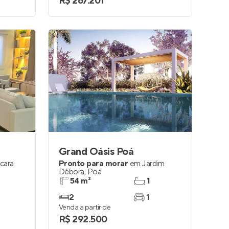
R$ 267.201
Grand Oásis Poá
cara
Pronto para morar
em
Jardim
Débora
,
Poá
54 m²
1
2
1
Venda a partir de
R$ 292.500