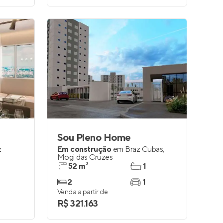
Sou Pleno Home
z
Em construção
em
Braz Cubas
,
Mogi das Cruzes
52 m²
1
2
1
Venda a partir de
R$ 321.163