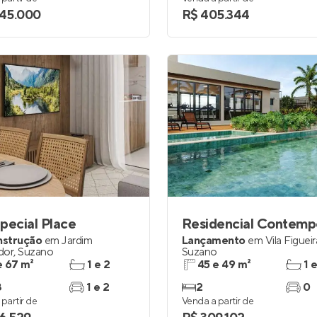
245.000
R$ 405.344
pecial Place
nstrução
em
Jardim
Lançamento
em
Vila Figueir
dor
,
Suzano
Suzano
e 67 m²
1 e 2
45 e 49 m²
1 
3
1 e 2
2
0
partir de
Venda a partir de