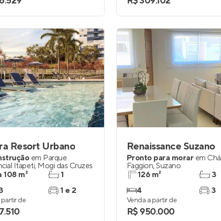
6.529
R$ 309.102
ra Resort Urbano
Renaissance Suzano
nstrução
em
Parque
Pronto para morar
em
Chá
cial Itapeti
,
Mogi das Cruzes
Faggion
,
Suzano
a 108 m²
1
126 m²
3
3
1 e 2
4
3
partir de
Venda a partir de
7.510
R$ 950.000