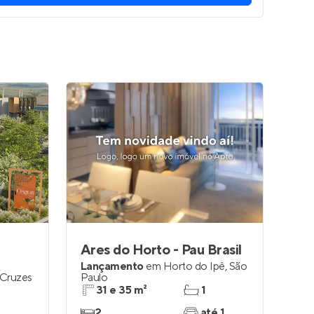
Ares do Horto - Pau Brasil
Lançamento
em
Horto do Ipê
,
São
 Cruzes
Paulo
31 e 35 m²
1
2
até 1