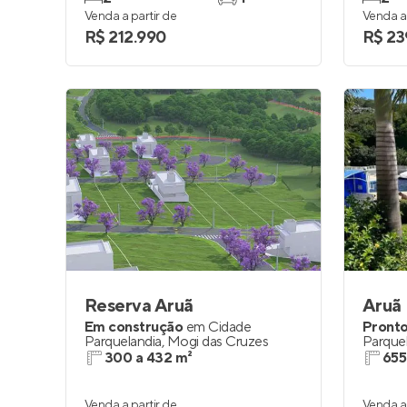
Venda a partir de
Venda a 
R$ 212.990
R$ 23
Reserva Aruã
Aruã 
Em construção
em
Cidade
Pronto
Parquelandia
,
Mogi das Cruzes
Parque
300 a 432 m²
655
Venda a partir de
Venda a 