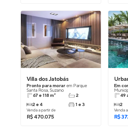
Villa dos Jatobás
Urban
Pronto para morar
em
Parque
Em co
Santa Rosa
,
Suzano
Munici
Cruzes
67 e 118 m²
2
49 
2 e 4
1 e 3
2
Venda a partir de
Venda a 
R$ 470.075
R$ 37