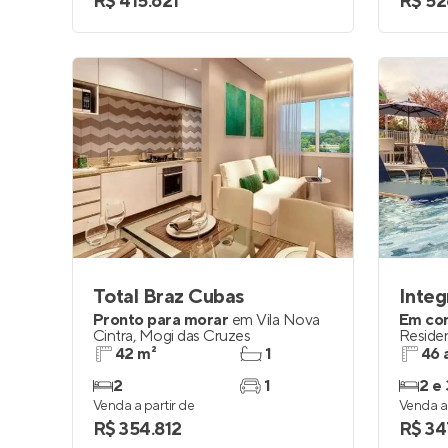
R$ 415.621
R$ 52
Total Braz Cubas
Integ
Pronto para morar
em
Vila Nova
Em co
Cintra
,
Mogi das Cruzes
Residen
42 m²
1
46 
2
1
2 e 
Venda a partir de
Venda a 
R$ 354.812
R$ 34