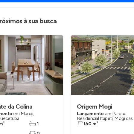
róximos à sua busca
te da Colina
Origem Mogi
mento
em
Mandi
,
Lançamento
em
Parque
quecetuba
Residencial Itapeti
,
Mogi das
m²
1
160 m²
0