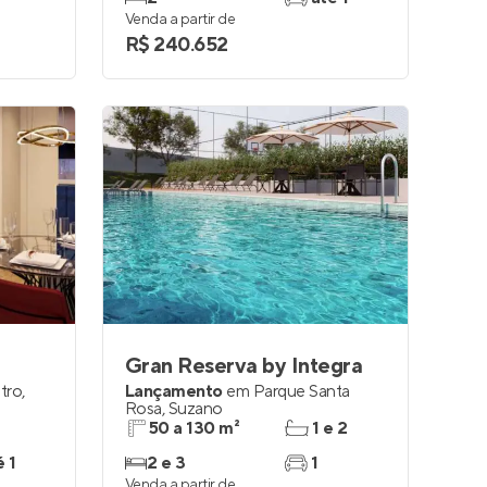
Venda a partir de
R$ 240.652
Gran Reserva by Integra
tro
,
Lançamento
em
Parque Santa
Rosa
,
Suzano
50 a 130 m²
1 e 2
é 1
2 e 3
1
Venda a partir de