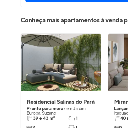
Conheça mais apartamentos à venda p
Residencial Salinas do Pará
Miran
Pronto para morar
em
Jardim
Lança
Europa
,
Suzano
Itaqua
39 e 43 m²
1
40 
2
1
2