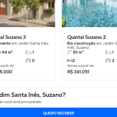
inel de Clientes
Entrar no Painel de Clientes
Entrar no Apto
al Suzano 3
Quintal Suzano 2
mento
em
Jardim Santa Inês
,
Em construção
em
Jardim 
o
Inês
,
Suzano
e 84 m²
1
83 m²
1
0
2
2
partir de
Venda a partir de
5.000
R$ 361.051
dim Santa Inês, Suzano
?
e você está procurando.
QUERO RECEBER