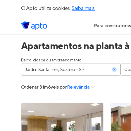
O Apto utiliza cookies.
Saiba mais
.
Para construtoras
Apartamentos na planta à 
Geração de Le
Geração de Vis
Bairro, cidade ou empreendimento
Qua
Geração de Ve
Ordenar
3 imóveis
por
Relevância
Maiores Const
Parcerias Imobi
Anunciar Imóve