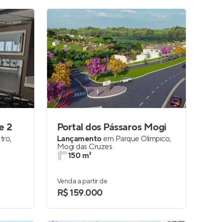
e 2
Portal dos Pássaros Mogi
tro
,
Lançamento
em
Parque Olimpico
,
Mogi das Cruzes
150 m²
Venda a partir de
R$ 159.000