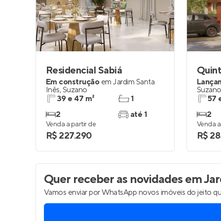
Entrar no Pa
Residencial Sabiá
Quint
Em construção
em
Jardim Santa
Lança
Inês
,
Suzano
Suzan
39 e 47 m²
1
57 
2
até 1
2
Venda a partir de
Venda a 
R$ 227.290
R$ 28
Quer receber as novidades
em Jar
Vamos enviar por WhatsApp novos imóveis do jeito qu