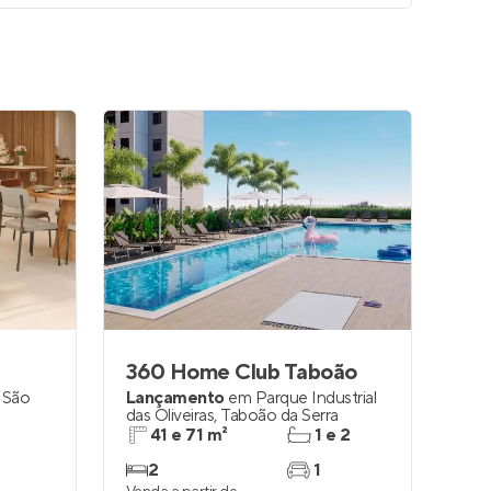
360 Home Club Taboão
,
São
Lançamento
em
Parque Industrial
das Oliveiras
,
Taboão da Serra
41 e 71 m²
1 e 2
2
1