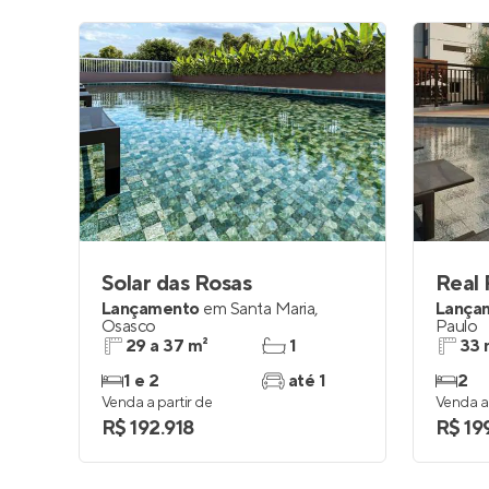
Solar das Rosas
Real
Lançamento
em
Santa Maria
,
Lança
Osasco
Paulo
29 a 37 m²
1
33 
1 e 2
até 1
2
Venda a partir de
Venda a 
R$ 192.918
R$ 19