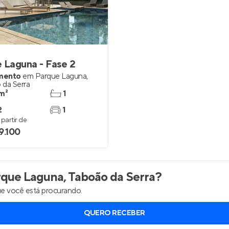
Entrar no Apto
 Laguna - Fase 2
mento
em
Parque Laguna
,
 da Serra
m²
1
2
1
partir de
9.100
que Laguna, Taboão da Serra
?
e você está procurando.
QUERO RECEBER