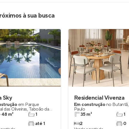
róximos à sua busca
a Sky
Residencial Vivenza
nstrução
em
Parque
Em construção
no
Butantã
al das Oliveiras
,
Taboão da
Paulo
e 48 m²
1
35 m²
1
até 1
2
0