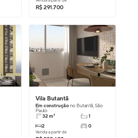
Venda a partir de
R$ 291.700
Vila Butantã
Em construção
no
Butantã
,
São
Paulo
32 m²
1
2
0
Venda a partir de