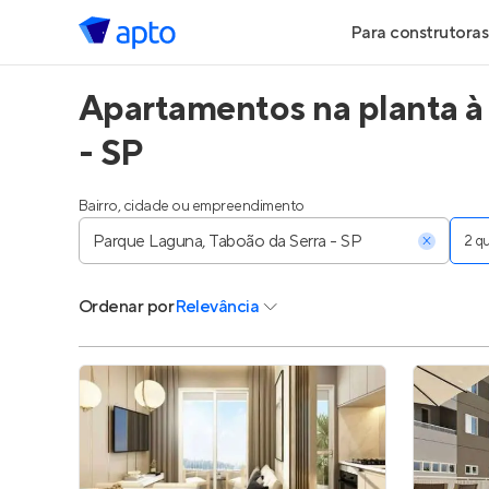
Para construtoras
Apartamentos na planta à
Geração de Le
- SP
Geração de Vis
Bairro, cidade ou empreendimento
Geração de Ve
2 
Maiores Const
Ordenar
por
Relevância
Parcerias Imobi
Anunciar Imóve
Entrar no Pa