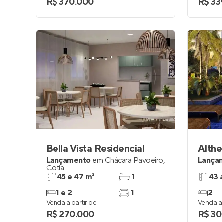
R$ 370.000
R$ 33
Bella Vista Residencial
Althe
Lançamento
em
Chácara Pavoeiro
,
Lança
Cotia
45 e 47 m²
1
43 
1 e 2
1
2
Venda a partir de
Venda a 
R$ 270.000
R$ 30