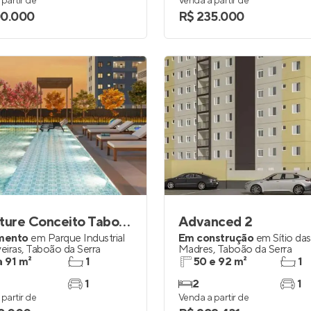
partir de
Venda a partir de
00.000
R$ 235.000
Signature Conceito Taboão
Advanced 2
mento
em
Parque Industrial
Em construção
em
Sítio das
veiras
,
Taboão da Serra
Madres
,
Taboão da Serra
a 91 m²
1
50 e 92 m²
1
1
2
1
partir de
Venda a partir de