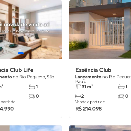
cia Club Life
Essência Club
mento
no
Rio Pequeno
,
São
Lançamento
no
Rio Peque
Paulo
m²
1
31 m²
1
0
2
0
partir de
Venda a partir de
4.990
R$ 214.098