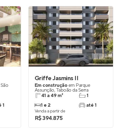
Griffe Jasmins II
,
São
Em construção
em
Parque
Assunção
,
Taboão da Serra
41 a 49 m²
1
é 1
1 e 2
até 1
Venda a partir de
R$ 394.875