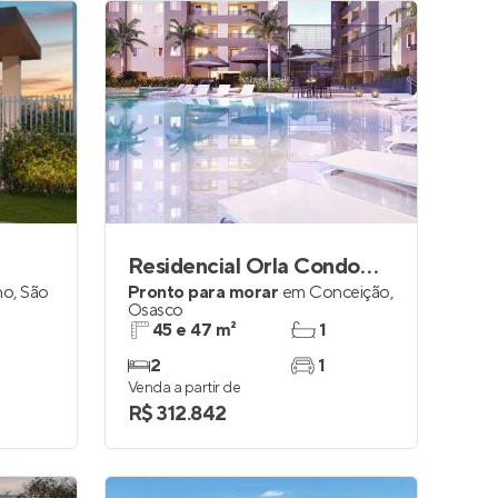
Residencial Orla Condomínio Praia
no
,
São
Pronto para morar
em
Conceição
,
Osasco
45 e 47 m²
1
2
1
Venda a partir de
R$ 312.842