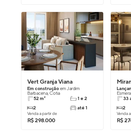
Vert Granja Viana
Em construção
em
Jardim
Lança
Barbacena
,
Cotia
Esmera
52 m²
1 e 2
33 
2
até 1
2
Venda a partir de
Venda a 
R$ 298.000
R$ 27