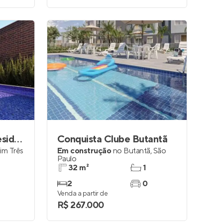
Villa São Francisco Residencial
Conquista Clube Butantã
im Três
Em construção
no
Butantã
,
São
Paulo
32 m²
1
2
0
Venda a partir de
R$ 267.000