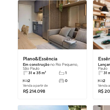
Plano&Essência
Essên
Em construção
no
Rio Pequeno
,
Lança
São Paulo
Paulo
31 e 35 m²
1
31 
2
0
2
Venda a partir de
Venda a 
R$ 214.098
R$ 20