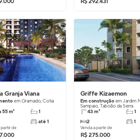
9.000
R$ 292.431
a Granja Viana
Griffe Kizaemon
mento
em
Gramado
,
Cotia
Em construção
em
Jardim 
Sampaio
,
Taboão da Serra
a 55 m²
1
43 m²
1
até 1
2
1
partir de
Venda a partir de
7.000
R$ 275.000