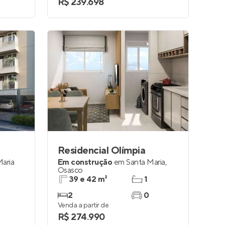
R$ 239.698
Residencial Olímpia
Maria
Em construção
em
Santa Maria
,
Osasco
39 e 42 m²
1
2
0
Venda a partir de
R$ 274.990