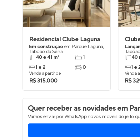
Residencial Clube Laguna
Clube
Em construção
em
Parque Laguna
,
Lança
Taboão da Serra
Taboão
40 e 41 m²
1
40 
1 e 2
0
1 e 
Venda a partir de
Venda a 
R$ 315.000
R$ 32
Quer receber as novidades
em Par
Vamos enviar por WhatsApp novos imóveis do jeito qu