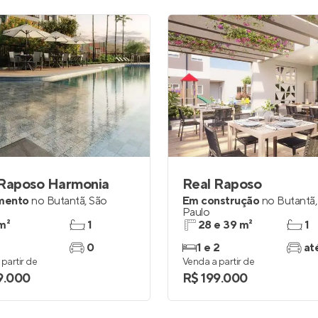
 Raposo Harmonia
Real Raposo
mento
no
Butantã
,
São
Em construção
no
Butantã
Paulo
m²
1
28 e 39 m²
1
0
1 e 2
at
partir de
Venda a partir de
9.000
R$ 199.000