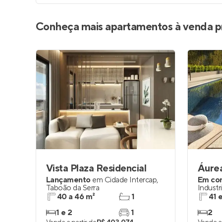
Conheça mais apartamentos à venda p
Vista Plaza Residencial
Áure
Lançamento
em
Cidade Intercap
,
Em co
Taboão da Serra
Industri
Serra
40 a 46 m²
1
41 
1 e 2
1
2