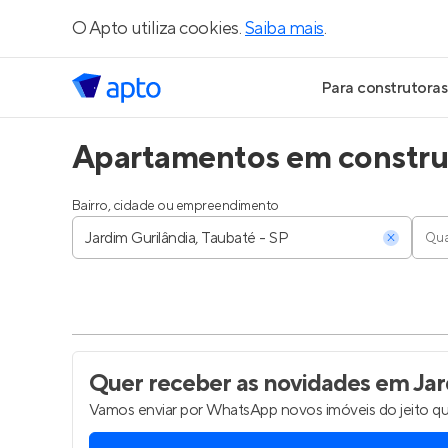
O Apto utiliza cookies.
Saiba mais
.
Para construtoras
Apartamentos em construç
Geração de Le
Geração de Vis
Bairro, cidade ou empreendimento
Qua
Geração de Ve
Maiores Const
Parcerias Imobi
Quer receber as novidades
em Jard
Vamos enviar por WhatsApp novos imóveis do jeito qu
Anunciar Imóve