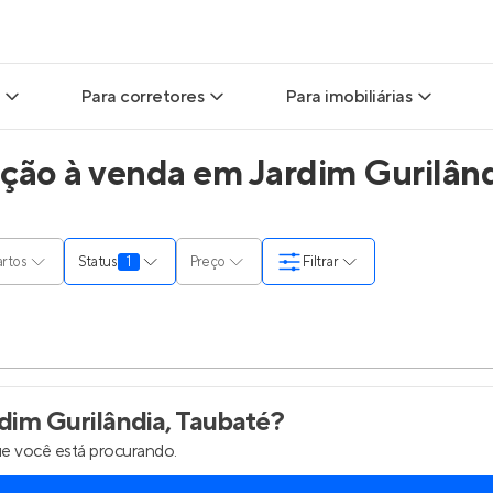
Para corretores
Para imobiliárias
ão à venda em Jardim Gurilând
ads
Leads para Corretores
Leads para Imobiliárias
itas
Corretor+
Hub de imobiliárias
rtos
Status
1
Preço
Filtrar
ndas
Parcerias imobiliárias
Anunciar imóveis
rutoras
Hub de Corretores
Entrar no Painel de 
liárias
Perfil Verificado
im Gurilândia, Taubaté
?
e você está procurando.
is
Anunciar imóveis