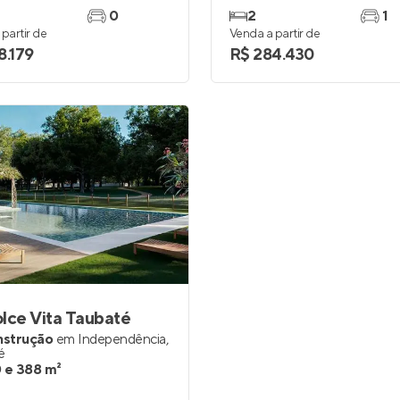
0
2
1
partir de
Venda a partir de
8.179
R$ 284.430
lce Vita Taubaté
nstrução
em
Independência
,
é
 e 388 m²