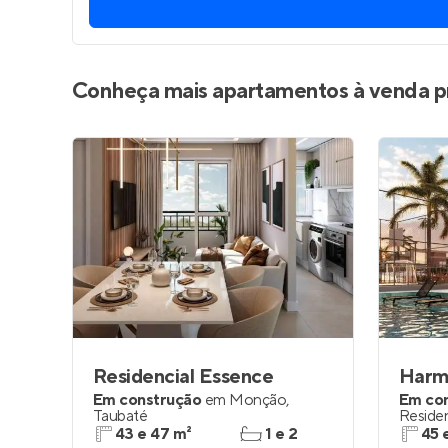
Entrar no Pa
Conheça mais apartamentos à venda p
Residencial Essence
Harm
Em construção
em
Monção
,
Em co
Taubaté
Residen
dos C
43 e 47 m²
1 e 2
45 