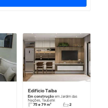
Entrar no Apto
Edifício Taíba
Em construção
em
Jardim das
Nações
,
Taubaté
75 e 79 m²
2