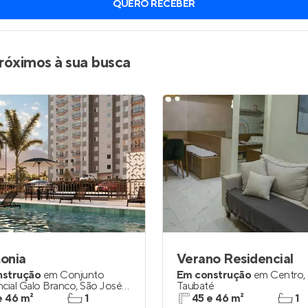
QUERO RECEBER
inel de Clientes
Entrar no Painel de Clientes
Entrar no Apto
róximos à sua busca
onia
Verano Residencial
nstrução
em
Conjunto
Em construção
em
Centro
,
cial Galo Branco
,
São José
Taubaté
ampos
e 46 m²
1
45 e 46 m²
1