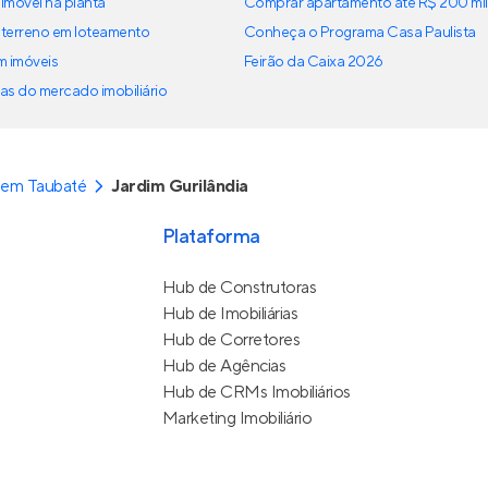
imóvel na planta
Comprar apartamento até R$ 200 mil
terreno em loteamento
Conheça o Programa Casa Paulista
em imóveis
Feirão da Caixa 2026
as do mercado imobiliário
 em Taubaté
Jardim Gurilândia
Plataforma
Hub de Construtoras
Hub de Imobiliárias
Hub de Corretores
Hub de Agências
Hub de CRMs Imobiliários
Marketing Imobiliário