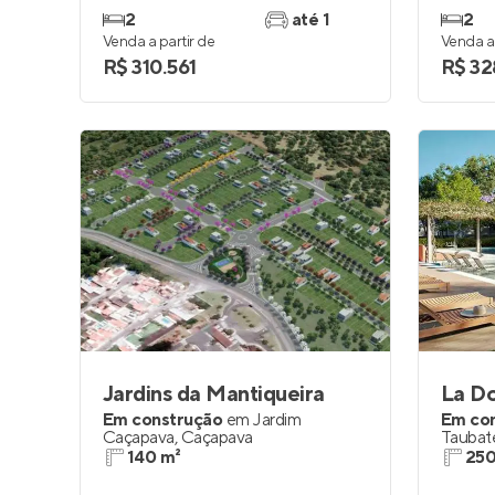
2
até 1
2
Venda a partir de
Venda a 
R$ 310.561
R$ 32
Jardins da Mantiqueira
La Do
Em construção
em
Jardim
Em co
Caçapava
,
Caçapava
Taubat
140 m²
250