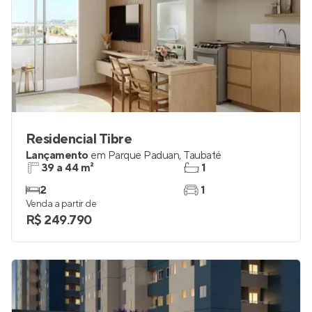
Residencial Tibre
Lançamento
em
Parque Paduan
,
Taubaté
39 a 44 m²
1
2
1
Venda a partir de
R$ 249.790