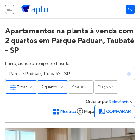
Apartamentos na planta à venda com
2 quartos em Parque Paduan, Taubaté
- SP
Bairro, cidade ou empreendimento
Filtrar
2 quartos
Status
Preço
Ordenar
por
Relevância
Mosaico
Mapa
COMPARAR