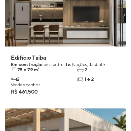
Edifício Taíba
Em construção
em
Jardim das Nações
,
Taubaté
75 e 79 m²
2
2
1 e 2
Venda a partir de
R$ 461.500