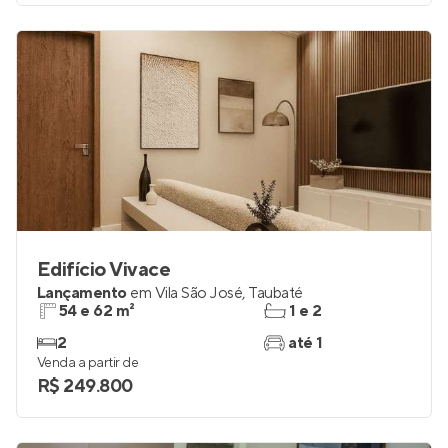
Edifício Vivace
Lançamento
em
Vila São José
,
Taubaté
54 e 62 m²
1 e 2
2
até 1
Venda a partir de
R$ 249.800