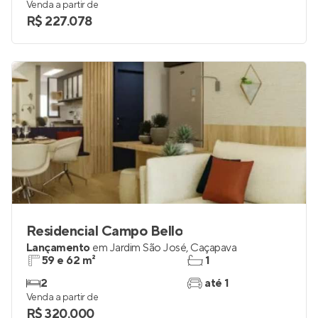
Venda a partir de
R$ 227.078
Residencial Campo Bello
Lançamento
em
Jardim São José
,
Caçapava
59 e 62 m²
1
2
até 1
Venda a partir de
R$ 320.000