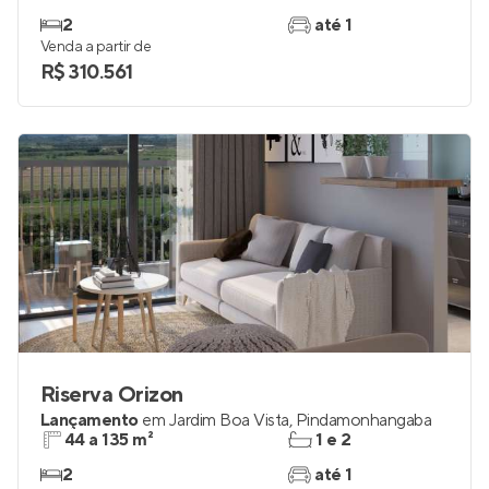
2
até 1
Venda a partir de
R$ 310.561
Riserva Orizon
Lançamento
em
Jardim Boa Vista
,
Pindamonhangaba
44 a 135 m²
1 e 2
2
até 1