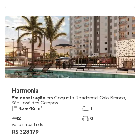
Harmonia
Em construção
em
Conjunto Residencial Galo Branco
,
São José dos Campos
45 e 46 m²
1
2
0
Venda a partir de
R$ 328.179