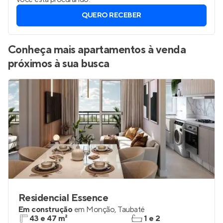
QUERO RECEBER
Conheça mais apartamentos à venda
próximos à sua busca
Residencial Essence
Em construção
em
Monção
,
Taubaté
43 e 47 m²
1 e 2