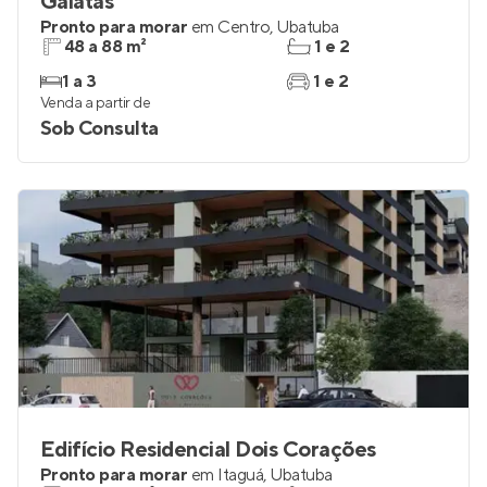
Gálatas
Pronto para morar
em
Centro
,
Ubatuba
48 a 88 m²
1 e 2
1 a 3
1 e 2
Venda a partir de
Sob Consulta
Edifício Residencial Dois Corações
Pronto para morar
em
Itaguá
,
Ubatuba