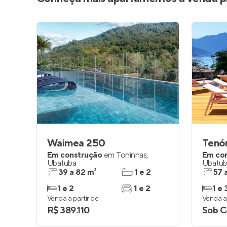
Waimea 250
Tenó
Em construção
em
Toninhas
,
Em co
Ubatuba
Ubatu
39 a 82 m²
1 e 2
57 
1 e 2
1 e 2
1 e 
Venda a partir de
Venda a 
R$ 389.110
Sob C