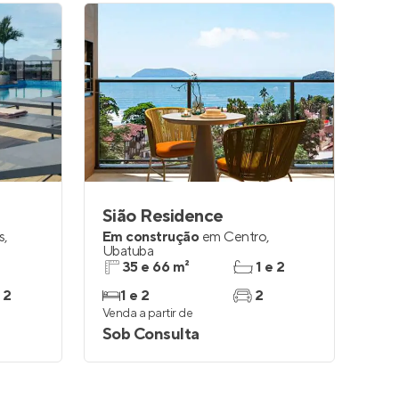
Sião Residence
s
,
Em construção
em
Centro
,
Ubatuba
35 e 66 m²
1 e 2
 2
1 e 2
2
Venda a partir de
Sob Consulta