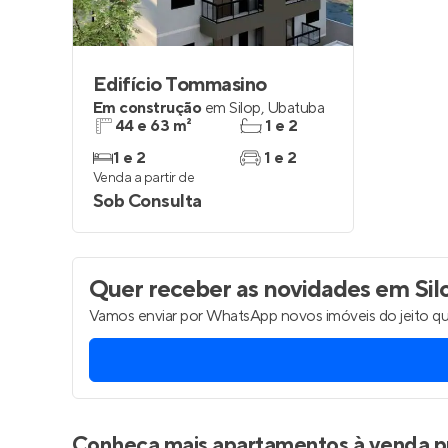
Edifício Tommasino
Em construção
em
Silop
,
Ubatuba
44 e 63 m²
1 e 2
1 e 2
1 e 2
Venda a partir de
Sob Consulta
Quer receber as novidades
em Sil
Vamos enviar por WhatsApp novos imóveis do jeito qu
Conheça mais apartamentos à venda p