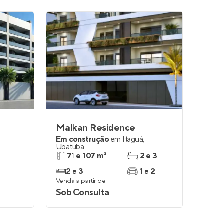
Malkan Residence
Em construção
em
Itaguá
,
Ubatuba
71 e 107 m²
2 e 3
2 e 3
1 e 2
Venda a partir de
Sob Consulta