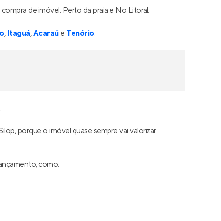
 compra de imóvel: Perto da praia e No Litoral.
ro
,
Itaguá
,
Acaraú
e
Tenório
.
.
Silop, porque o imóvel quase sempre vai valorizar
 lançamento, como: