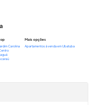
a
lop
Mais opções
ardim Carolina
Apartamentos à venda
em
Ubatuba
Centro
taguá
Acaraú