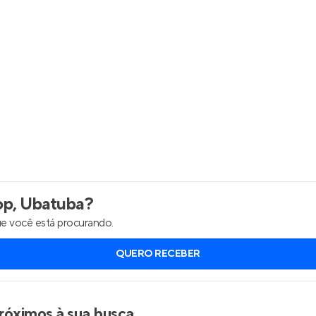
Entrar no Apto
op, Ubatuba
?
e você está procurando.
QUERO RECEBER
róximos à sua busca