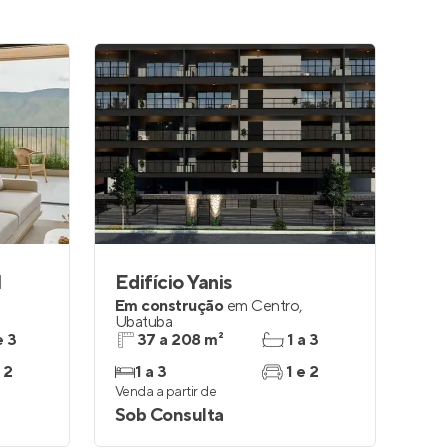
l
Edifício Yanis
Em construção
em
Centro
,
Ubatuba
e 3
37 a 208 m²
1 a 3
 2
1 a 3
1 e 2
Venda a partir de
Sob Consulta