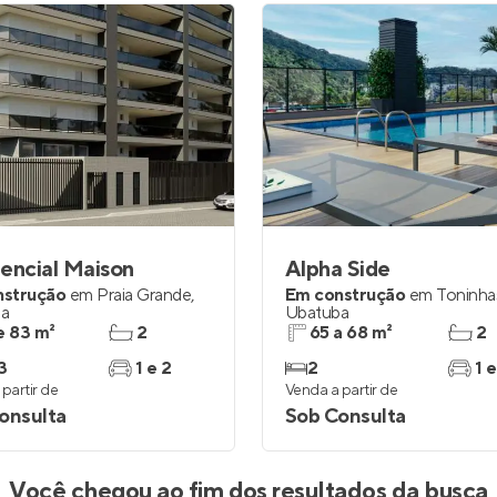
encial Maison
Alpha Side
nstrução
em
Praia Grande
,
Em construção
em
Toninha
ba
Ubatuba
e 83 m²
2
65 a 68 m²
2
3
1 e 2
2
1 e
partir de
Venda a partir de
onsulta
Sob Consulta
Você chegou ao fim dos resultados da busca