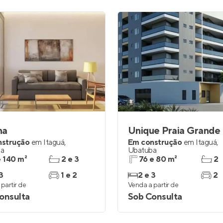
na
Unique Praia Grande
nstrução
em
Itaguá
,
Em construção
em
Itaguá
,
ba
Ubatuba
e 140 m²
2 e 3
76 e 80 m²
2
3
1 e 2
2 e 3
2
partir de
Venda a partir de
onsulta
Sob Consulta