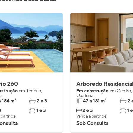
rio 260
Arboredo Residencia
nstrução
em
Tenório
,
Em construção
em
Centro
,
ba
Ubatuba
a 184 m²
2 e 3
47 a 181 m²
2 
3
1 e 3
2 e 3
1 e
partir de
Venda a partir de
onsulta
Sob Consulta