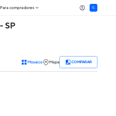
Para compradores
- SP
Buscar um imóvel novo
Meu perfil
Calcule seu Poder de Compra
Imóveis Visualizados
Comprar x Alugar
Imóveis Contatados
Mosaico
Mapa
COMPARAR
Correção do INCC
Clientes
Entrar no Apto
Simulador de Financiamento
Encontre um corretor
Entrar no Apto