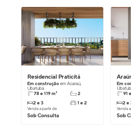
Residencial Praticitá
Araú
Em construção
em
Acaraú
,
Em co
Ubatuba
Ubatu
78 e 119 m²
2
91 
2 e 3
1 e 2
2 e 
Venda a partir de
Venda a 
Sob Consulta
Sob C