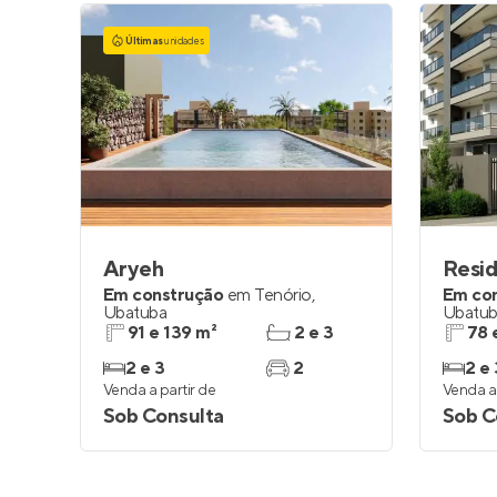
Últimas
unidades
Aryeh
Resid
Em construção
em
Tenório
,
Em co
Ubatuba
Ubatu
91 e 139 m²
2 e 3
78 
2 e 3
2
2 e 
Venda a partir de
Venda a 
Sob Consulta
Sob C