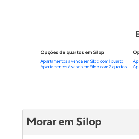
Opções de quartos em Silop
Op
Apartamentos à venda em Silop com 1 quarto
Apa
Apartamentos à venda em Silop com 2 quartos
Apa
Morar em Silop