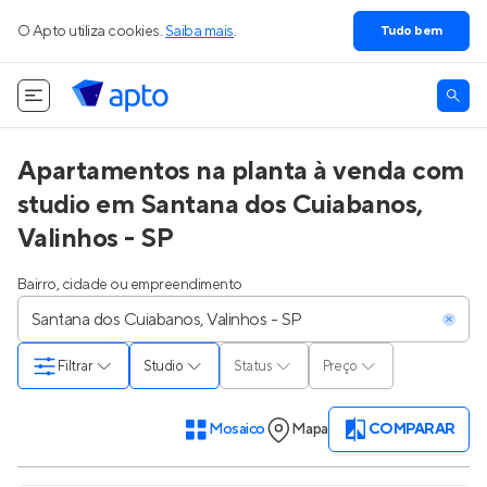
O Apto utiliza cookies.
Saiba mais
.
Tudo bem
Apartamentos na planta à venda com
studio em Santana dos Cuiabanos,
Valinhos - SP
Bairro, cidade ou empreendimento
Filtrar
Studio
Status
Preço
Mosaico
Mapa
COMPARAR