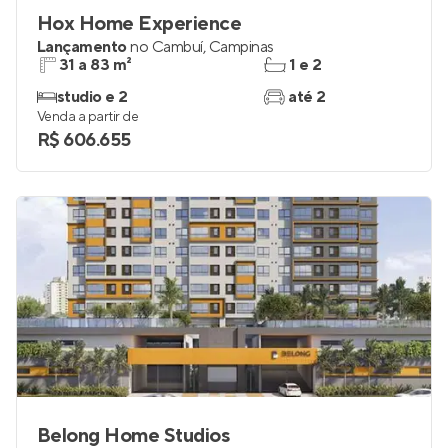
Hox Home Experience
Lançamento
no
Cambuí
,
Campinas
31 a 83 m²
1 e 2
studio e 2
até 2
Venda a partir de
R$ 606.655
Belong Home Studios