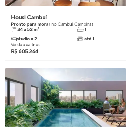
Housi Cambuí
Pronto para morar
no
Cambuí
,
Campinas
34 a 52 m²
1
studio a 2
até 1
Venda a partir de
R$ 605.264