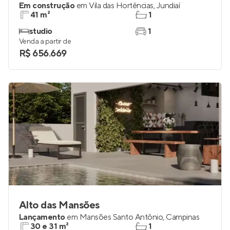
Em construção
em
Vila das Hortências
,
Jundiaí
41 m²
1
studio
1
Venda a partir de
R$ 656.669
Alto das Mansões
Lançamento
em
Mansões Santo Antônio
,
Campinas
30 e 31 m²
1