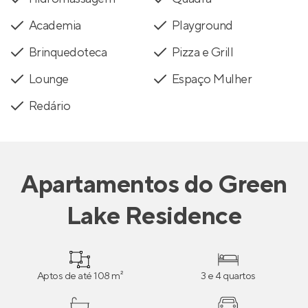
Academia
Playground
Brinquedoteca
Pizza e Grill
Lounge
Espaço Mulher
Redário
Apartamentos
do
Green
Lake Residence
Aptos de até 108 m²
3 e 4 quartos