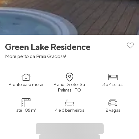
Green Lake Residence
More perto da Praia Graciosa!
Pronto para morar
Plano Diretor Sul
3 e 4 suítes
Palmas - TO
até 108 m²
4 e 6 banheiros
2 vagas