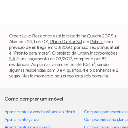
Green Lake Residence está localizado na Quadra 207 Sul,
Alameda 04, Lote 01,
Plano Diretor Sul
em
Palmas
com
previsão de entrega em 03/2020, por isso seu status atual
é “Pronto para morar”. O projeto da
Urban Incorporações
S.A
é um lançamento de 03/2017, composto por 81
residências. As plantas variam entre até 108 m², sendo
algumas residências com
3 e 4 quartos
, 4 e 6 banheiros e 2
vagas. Neste momento, seu preço está sob consulta.
Como comprar um imóvel
Apartamentos à venda próximo ao Metrô
Comprar apartamento na 
Apartamento garden
Comprar imóvel na planta
Apartamentos para investir
Comprar terreno em lote