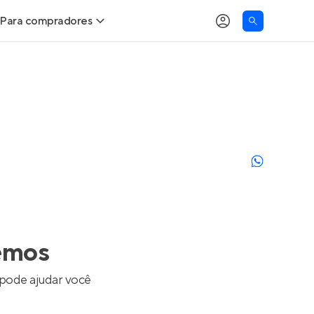
Para compradores
as
Buscar um imóvel novo
Calcule seu Poder de Compra
Comprar x Alugar
Correção do INCC
Simulador de Financiamento
emos
Encontre um corretor
 pode ajudar você