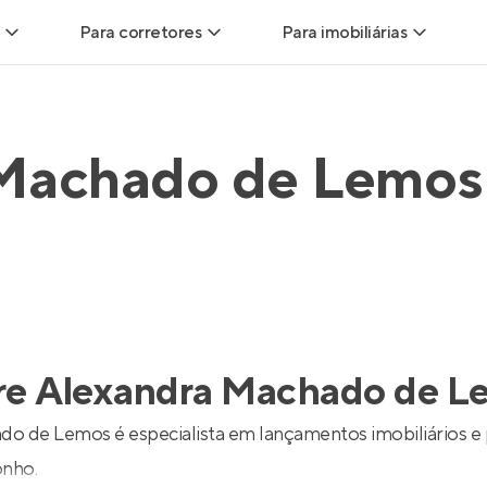
Para corretores
Para imobiliárias
Leads
Leads para Corretores
Leads para Imobiliári
 Machado de Lemos
sitas
Corretor+
Hub de imobiliárias
Vendas
Parcerias imobiliárias
Anunciar imóveis
trutoras
Hub de Corretores
iliárias
Perfil Verificado
re
Alexandra Machado de L
veis
Anunciar imóveis
o de Lemos é especialista em lançamentos imobiliários e
onho.