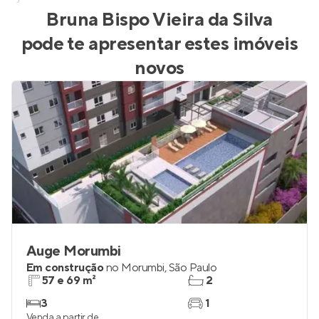
Bruna Bispo Vieira da Silva
pode te apresentar estes imóveis
novos
Auge Morumbi
Em construção
no
Morumbi
,
São Paulo
57 e 69 m²
2
3
1
Venda a partir de