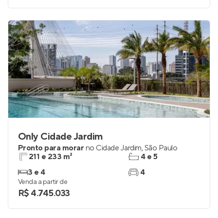
Only Cidade Jardim
Pronto para morar
no
Cidade Jardim
,
São Paulo
211 e 233 m²
4 e 5
3 e 4
4
Venda a partir de
R$ 4.745.033