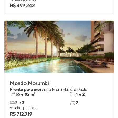
R$ 499.242
Mondo Morumbi
Pronto para morar
no
Morumbi
,
São Paulo
65 e 82 m²
1 e 2
2 e 3
2
Venda a partir de
R$ 712.719