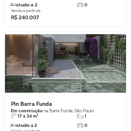
studio e 2
0
Venda a partir de
R$ 240.007
Pin Barra Funda
Em construção
na
Barra Funda
,
São Paulo
17 a 36 m²
1
studio a 2
0