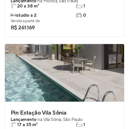
Lançamento
na
Mooca
,
São Paulo
20 a 38 m²
1
studio a 2
0
Venda a partir de
R$ 261.169
Pin Estação Vila Sônia
Lançamento
na
Vila Sônia
,
São Paulo
17 a 35 m²
1