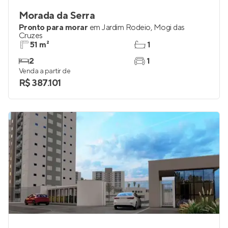
Morada da Serra
Pronto para morar
em
Jardim Rodeio
,
Mogi das
Cruzes
51 m²
1
2
1
Venda a partir de
R$ 387.101