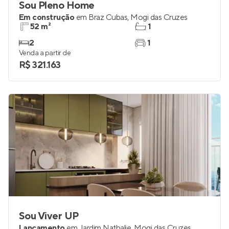
Sou Pleno Home
Em construção
em
Braz Cubas
,
Mogi das Cruzes
52 m²
1
2
1
Venda a partir de
R$ 321.163
Sou Viver UP
Lançamento
em
Jardim Nathalie
,
Mogi das Cruzes