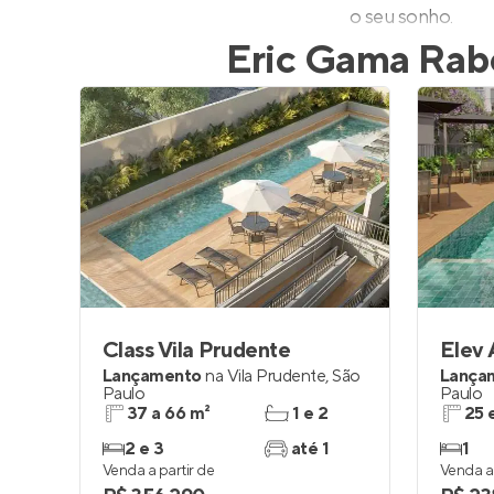
o seu sonho.
Eric Gama Rab
Class Vila Prudente
Elev 
Lançamento
na
Vila Prudente
,
São
Lança
Paulo
Paulo
37 a 66 m²
1 e 2
25 
2 e 3
até 1
1
Venda a partir de
Venda a 