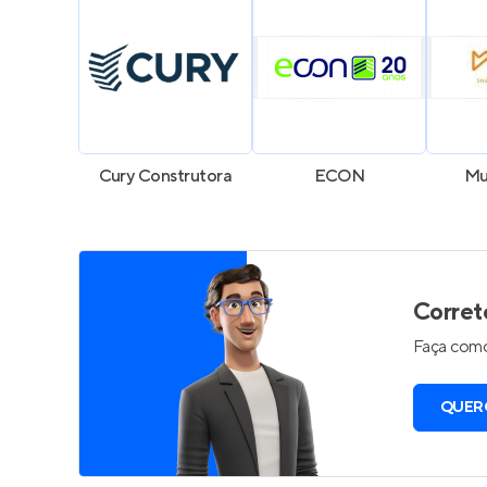
Cury Construtora
ECON
Mu
Corret
Faça como
QUER