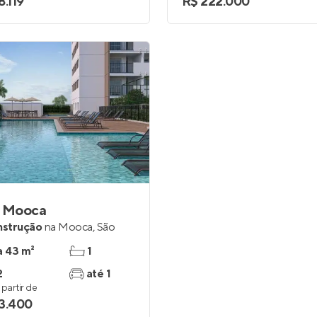
8.119
R$ 222.000
a Mooca
nstrução
na
Mooca
,
São
a 43 m²
1
2
até 1
partir de
3.400