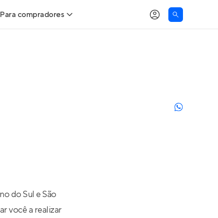
Para compradores
as
Buscar um imóvel novo
Calcule seu Poder de Compra
Comprar x Alugar
Correção do INCC
Simulador de Financiamento
Encontre um corretor
no do Sul e São
r você a realizar