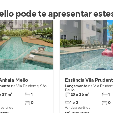
ello
pode te apresentar este
Anhaia Mello
Essência Vila Pruden
mento
na
Vila Prudente
,
São
Lançamento
na
Vila Pruden
Paulo
e 37 m²
1
25 e 36 m²
1
0
1 e 2
0
partir de
Venda a partir de