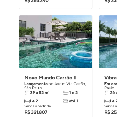
R$ 356.290
R$ 23
Novo Mundo Carrão II
Vibr
Lançamento
no
Jardim Vila Carrão
,
Em co
São Paulo
Paulo
39 a 52 m²
1 e 2
26 
1 e 2
até 1
1 e 
Venda a partir de
Venda a 
R$ 321.807
R$ 25