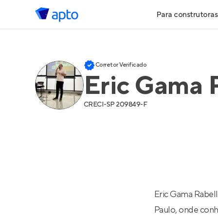
Para construtoras
Geração de 
Corretor Verificado
Geração de Vi
Eric Gama 
Geração de 
CRECI-
SP 209849-F
Maiores Cons
Parcerias Imob
Anunciar Imó
Eric Gama Rabell
Paulo, onde conh