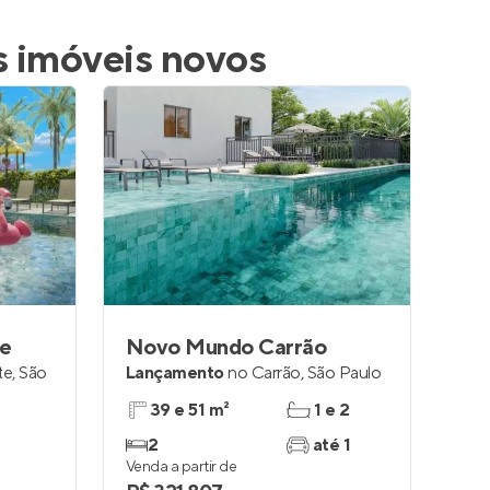
s imóveis novos
te
Novo Mundo Carrão
te
,
São
Lançamento
no
Carrão
,
São Paulo
39 e 51 m²
1 e 2
2
até 1
Venda a partir de