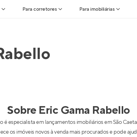
Para corretores
Para imobiliárias
Leads
Leads para Corretores
Leads para Imobiliári
sitas
Corretor+
Hub de imobiliárias
Rabello
Vendas
Parcerias imobiliárias
Anunciar imóveis
trutoras
Hub de Corretores
iliárias
Perfil Verificado
Sobre
Eric Gama Rabello
veis
Anunciar imóveis
o é especialista em lançamentos imobiliários em São Caeta
ece os imóveis novos à venda mais procurados e pode ajuda