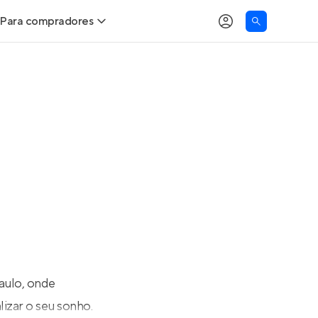
Para compradores
as
Buscar um imóvel novo
Calcule seu Poder de Compra
Comprar x Alugar
Correção do INCC
Simulador de Financiamento
Encontre um corretor
aulo, onde
izar o seu sonho.