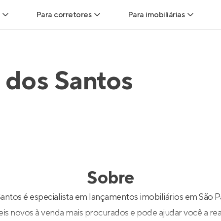
Para corretores
Para imobiliárias
Leads
Leads para Corretores
Leads para Imobiliári
 dos Santos
sitas
Corretor+
Hub de imobiliárias
Vendas
Parcerias imobiliárias
Anunciar imóveis
trutoras
Hub de Corretores
iliárias
Perfil Verificado
Sobre
veis
Anunciar imóveis
Santos é especialista em lançamentos imobiliários em São P
is novos à venda mais procurados e pode ajudar você a real