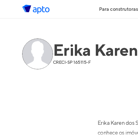
Para construtoras
Geração de 
Erika Karen
Geração de Vi
Geração de 
CRECI-
SP 165115-F
Maiores Cons
Parcerias Imob
Anunciar Imó
Erika Karen dos 
conhece os imóve