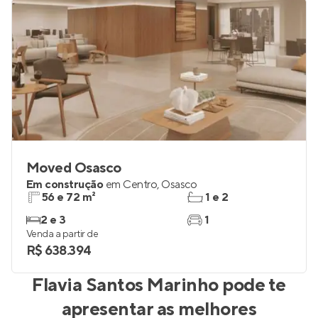
Moved Osasco
Em construção
em
Centro
,
Osasco
56 e 72 m²
1 e 2
2 e 3
1
Venda a partir de
R$ 638.394
Flavia Santos Marinho
pode te
apresentar as melhores