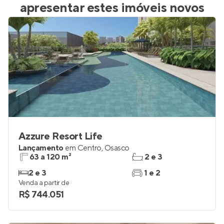
apresentar estes imóveis novos
Azzure Resort Life
Lançamento
em
Centro
,
Osasco
63 a 120 m²
2 e 3
2 e 3
1 e 2
Venda a partir de
R$ 744.051