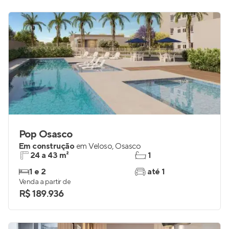
Pop Osasco
Em construção
em
Veloso
,
Osasco
24 a 43 m²
1
1 e 2
até 1
Venda a partir de
R$ 189.936