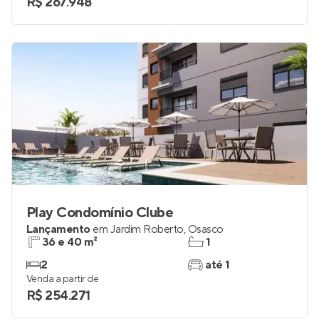
R$ 267.948
Play Condomínio Clube
Lançamento
em
Jardim Roberto
,
Osasco
36 e 40 m²
1
2
até 1
Venda a partir de
R$ 254.271