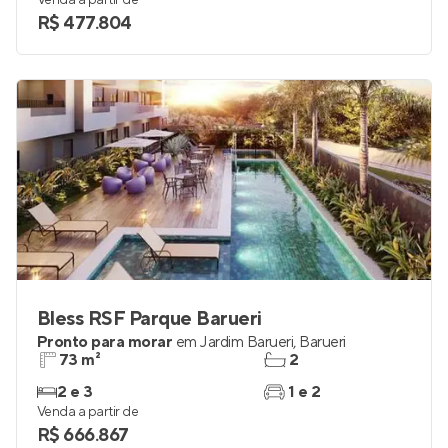
Venda a partir de
R$ 477.804
Bless RSF Parque Barueri
Pronto para morar
em
Jardim Barueri
,
Barueri
73 m²
2
2 e 3
1 e 2
Venda a partir de
R$ 666.867