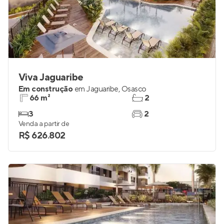
Viva Jaguaribe
Em construção
em
Jaguaribe
,
Osasco
66 m²
2
3
2
Venda a partir de
R$ 626.802