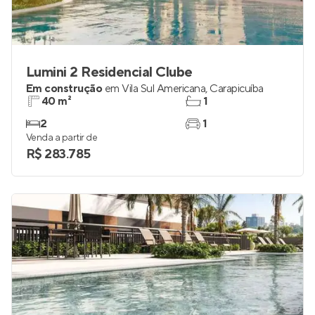
Lumini 2 Residencial Clube
Em construção
em
Vila Sul Americana
,
Carapicuíba
40 m²
1
2
1
Venda a partir de
R$ 283.785