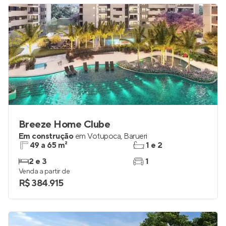
Breeze Home Clube
Em construção
em
Votupoca
,
Barueri
49 a 65 m²
1 e 2
2 e 3
1
Venda a partir de
R$ 384.915