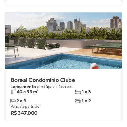
Boreal Condomínio Clube
Lançamento
em
Cipava
,
Osasco
40 a 93 m²
1 a 3
2 e 3
1 e 2
Venda a partir de
R$ 347.000