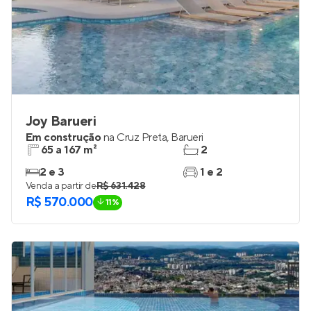
Joy Barueri
Em construção
na
Cruz Preta
,
Barueri
65 a 167 m²
2
2 e 3
1 e 2
Venda a partir de
R$ 631.428
R$ 570.000
11%