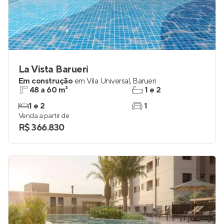
La Vista Barueri
Em construção
em
Vila Universal
,
Barueri
48 a 60 m²
1 e 2
1 e 2
1
Venda a partir de
R$ 366.830