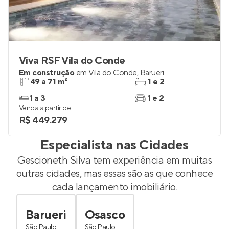
Viva RSF Vila do Conde
Em construção
em
Vila do Conde
,
Barueri
49 a 71 m²
1 e 2
1 a 3
1 e 2
Venda a partir de
R$ 449.279
Especialista nas Cidades
Gescioneth Silva
tem experiência em muitas
outras cidades, mas essas são as que conhece
cada lançamento imobiliário.
Barueri
Osasco
São Paulo
São Paulo