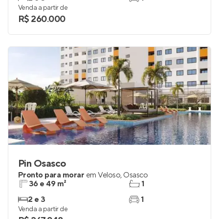
Venda a partir de
R$ 260.000
Pin Osasco
Pronto para morar
em
Veloso
,
Osasco
36 e 49 m²
1
2 e 3
1
Venda a partir de