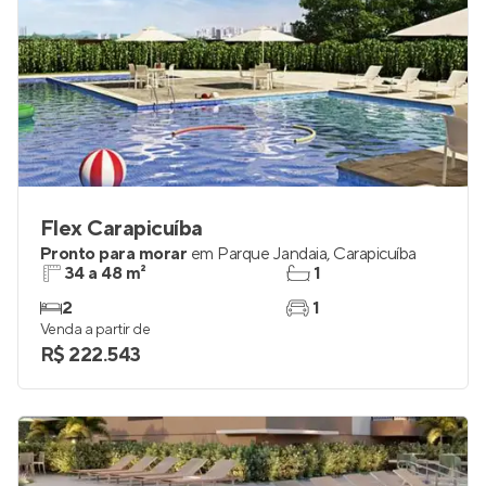
Flex Carapicuíba
Pronto para morar
em
Parque Jandaia
,
Carapicuíba
34 a 48 m²
1
2
1
Venda a partir de
R$ 222.543