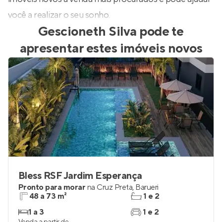
você a realizar o seu sonho.
Gescioneth Silva
pode te
apresentar estes imóveis novos
Bless RSF Jardim Esperança
Pronto para morar
na
Cruz Preta
,
Barueri
48 a 73 m²
1 e 2
1 a 3
1 e 2