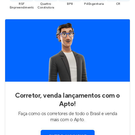
RSF 
Quattro 
BP8
P4 Engenharia
CR
G
Empreendimentos
Construtora
Corretor, venda lançamentos com o
Apto!
Faça como os corretores de todo o Brasil e venda
mais com o Apto.