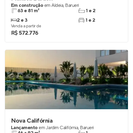
Em construção
em
Aldeia
,
Barueri
63 e 81 m²
1 e 2
2 e 3
1 e 2
Venda a partir de
R$ 572.776
Nova Califórnia
Lançamento
em
Jardim Califórnia
,
Barueri