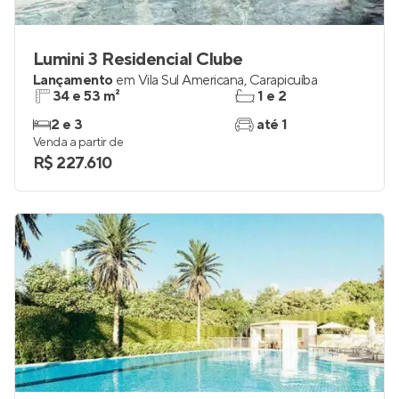
Lumini 3 Residencial Clube
Lançamento
em
Vila Sul Americana
,
Carapicuíba
34 e 53 m²
1 e 2
2 e 3
até 1
Venda a partir de
R$ 227.610