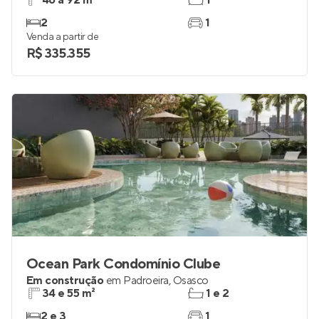
46 a 92 m²
1
2
1
Venda a partir de
R$ 335.355
Ocean Park Condomínio Clube
Em construção
em
Padroeira
,
Osasco
34 e 55 m²
1 e 2
2 e 3
1