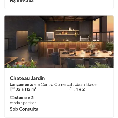
R$ 559.363
Chateau Jardin
Lançamento
em
Centro Comercial Jubran
,
Barueri
32 a 112 m²
1 e 2
studio e 2
Venda a partir de
Sob Consulta