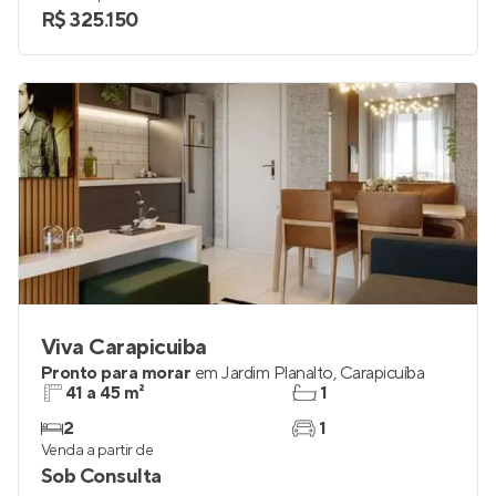
R$ 325.150
Viva Carapicuiba
Pronto para morar
em
Jardim Planalto
,
Carapicuíba
41 a 45 m²
1
2
1
Venda a partir de
Sob Consulta