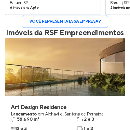
Barueri, SP
Barueri, SP
6 imóveis no Apto
2 imóveis n
VOCÊ REPRESENTA ESSA EMPRESA?
Imóveis da
RSF Empreendimentos
Art Design Residence
Lançamento
em
Alphaville
,
Santana de Parnaíba
58 a 90 m²
2 e 3
2 e 3
1 e 2