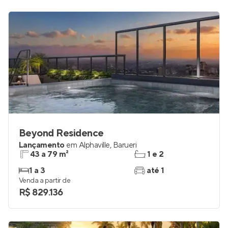
Beyond Residence
Lançamento
em
Alphaville
,
Barueri
43 a 79 m²
1 e 2
1 a 3
até 1
Venda a partir de
R$ 829.136