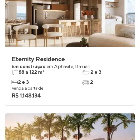
Eternity Residence
Em construção
em
Alphaville
,
Barueri
88 a 122 m²
2 e 3
2 e 3
2
Venda a partir de
R$ 1.148.134