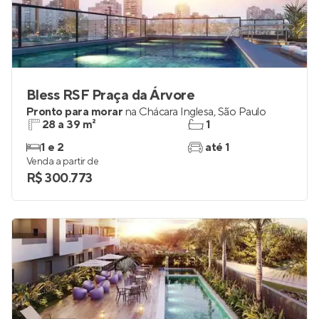
Bless RSF Praça da Árvore
Pronto para morar
na
Chácara Inglesa
,
São Paulo
28 a 39 m²
1
1 e 2
até 1
Venda a partir de
R$ 300.773