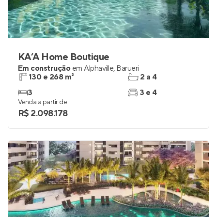
KA’A Home Boutique
Em construção
em
Alphaville
,
Barueri
130 e 268 m²
2 a 4
3
3 e 4
Venda a partir de
R$ 2.098.178