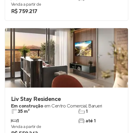
Venda a partir de
R$ 759.217
Liv Stay Residence
Em construção
em
Centro Comercial
,
Barueri
35 m²
1
1
até 1
Venda a partir de