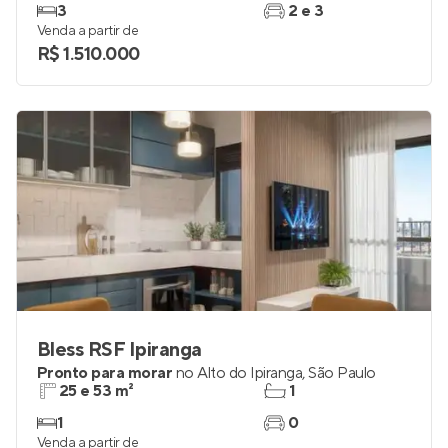
3
2 e 3
Venda a partir de
R$ 1.510.000
Bless RSF Ipiranga
Pronto para morar
no
Alto do Ipiranga
,
São Paulo
25 e 53 m²
1
1
0
Venda a partir de