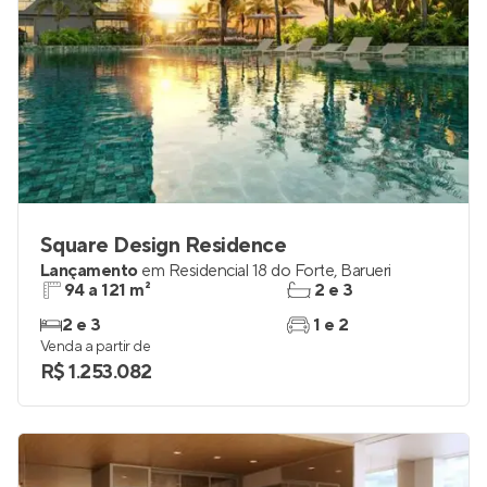
Square Design Residence
Lançamento
em
Residencial 18 do Forte
,
Barueri
94 a 121 m²
2 e 3
2 e 3
1 e 2
Venda a partir de
R$ 1.253.082