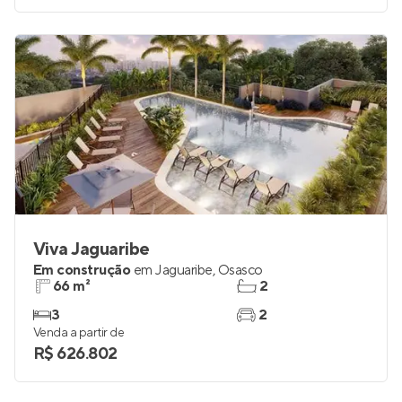
Viva Jaguaribe
Em construção
em
Jaguaribe
,
Osasco
66 m²
2
3
2
Venda a partir de
R$ 626.802