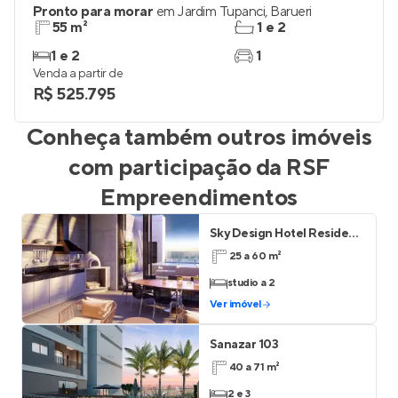
Pronto para morar
em
Jardim Tupanci
,
Barueri
55 m²
1 e 2
1 e 2
1
Venda a partir de
R$ 525.795
Conheça também outros imóveis
com participação da
RSF
Empreendimentos
Sky Design Hotel Residence
25 a 60 m²
studio a 2
Ver imóvel
Sanazar 103
40 a 71 m²
2 e 3