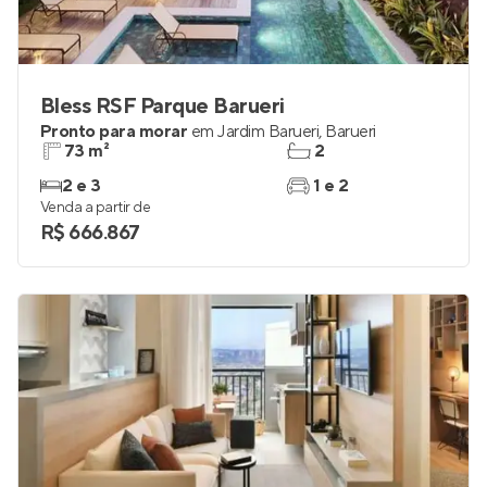
Bless RSF Parque Barueri
Pronto para morar
em
Jardim Barueri
,
Barueri
73 m²
2
2 e 3
1 e 2
Venda a partir de
R$ 666.867