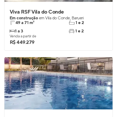
Viva RSF Vila do Conde
Em construção
em
Vila do Conde
,
Barueri
49 a 71 m²
1 e 2
1 a 3
1 e 2
Venda a partir de
R$ 449.279