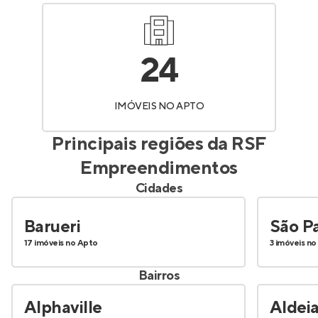
24
IMÓVEIS NO APTO
Principais regiões da
RSF
Empreendimentos
Cidades
Barueri
São P
17 imóveis no Apto
3 imóveis n
Bairros
Alphaville
Aldei