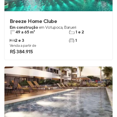
Breeze Home Clube
Em construção
em
Votupoca
,
Barueri
49 a 65 m²
1 e 2
2 e 3
1
Venda a partir de
R$ 384.915