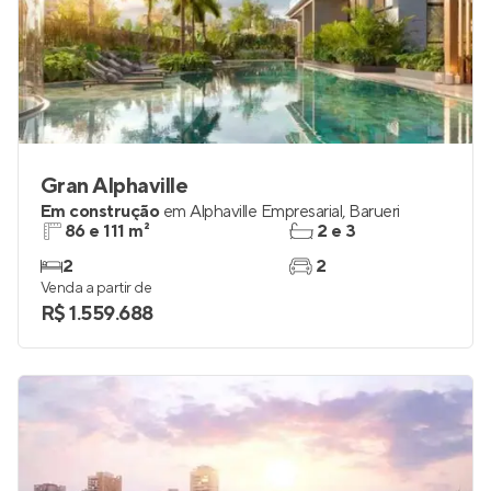
Gran Alphaville
Em construção
em
Alphaville Empresarial
,
Barueri
86 e 111 m²
2 e 3
2
2
Venda a partir de
R$ 1.559.688