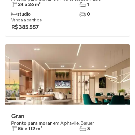
24 a 26 m²
1
studio
0
Venda a partir de
R$ 385.557
Gran
Pronto para morar
em
Alphaville
,
Barueri
86 e 112 m²
3