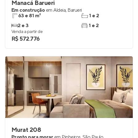
Manacá Barueri
Em construção
em
Aldeia
,
Barueri
63 e 81 m²
1 e 2
2 e 3
1 e 2
Venda a partir de
R$ 572.776
Murat 208
Pronto para morar
em
Pinheiros
,
São Paulo