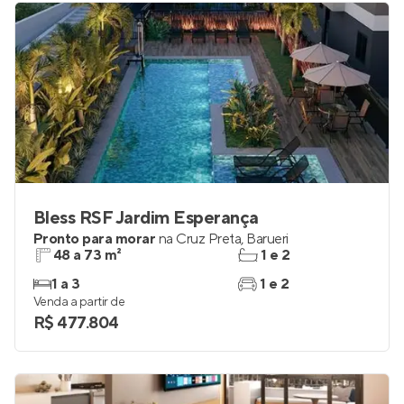
Bless RSF Jardim Esperança
Pronto para morar
na
Cruz Preta
,
Barueri
48 a 73 m²
1 e 2
1 a 3
1 e 2
Venda a partir de
R$ 477.804