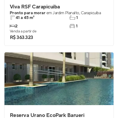
Viva RSF Carapicuiba
Pronto para morar
em
Jardim Planalto
,
Carapicuíba
41 a 45 m²
1
2
1
Venda a partir de
R$ 363.323
Reserva Urano EcoPark Barueri