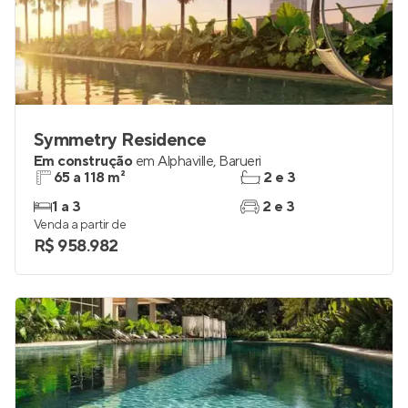
Symmetry Residence
Em construção
em
Alphaville
,
Barueri
65 a 118 m²
2 e 3
1 a 3
2 e 3
Venda a partir de
R$ 958.982