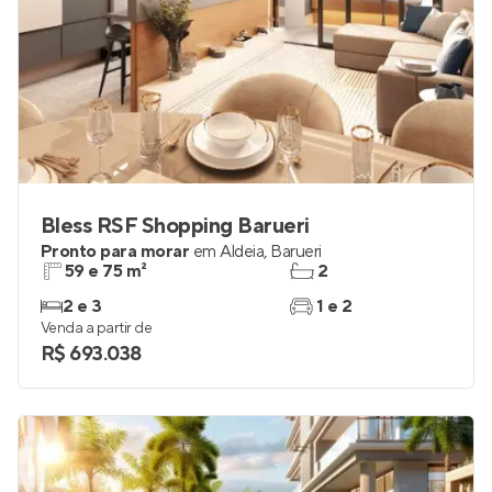
Bless RSF Shopping Barueri
Pronto para morar
em
Aldeia
,
Barueri
59 e 75 m²
2
2 e 3
1 e 2
Venda a partir de
R$ 693.038