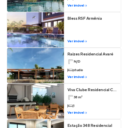
Ver imóvel
Bless RSF Armênia
Ver imóvel
Raízes Residencial Avaré
N/D
studio
Ver imóvel
Viva Clube Residencial Carapicuíba
38 m²
1
Ver imóvel
Estação 348 Residencial