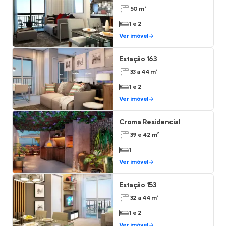
50 m²
1 e 2
Ver imóvel
Estação 163
33 a 44 m²
1 e 2
Ver imóvel
Croma Residencial
39 e 42 m²
1
Ver imóvel
Estação 153
32 a 44 m²
1 e 2
Ver imóvel