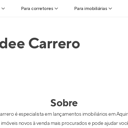
Para corretores
Para imobiliárias
Leads
Leads para Corretores
Leads para Imobiliári
dee Carrero
sitas
Corretor+
Hub de imobiliárias
Vendas
Parcerias imobiliárias
Anunciar imóveis
trutoras
Hub de Corretores
iliárias
Perfil Verificado
Sobre
veis
Anunciar imóveis
rrero é especialista em lançamentos imobiliários em Aquira
imóveis novos à venda mais procurados e pode ajudar você 