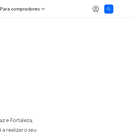
Para compradores
as
Buscar um imóvel novo
Calcule seu Poder de Compra
Comprar x Alugar
Correção do INCC
Simulador de Financiamento
Encontre um corretor
z e Fortaleza,
a realizar o seu