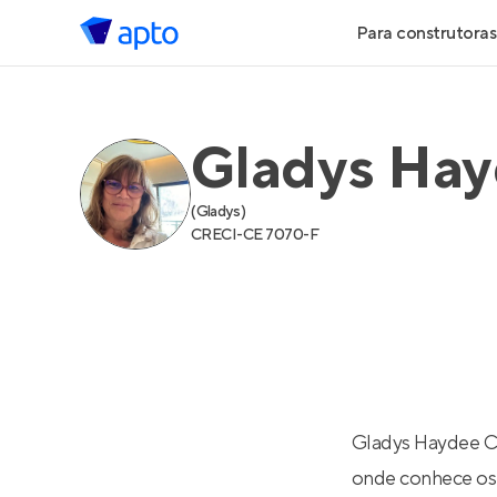
Para construtoras
Geração de 
Gladys Hay
Geração de Vi
(
Gladys
)
Geração de 
CRECI-
CE 7070-F
Maiores Cons
Parcerias Imob
Anunciar Imó
Gladys Haydee Ca
onde conhece os 