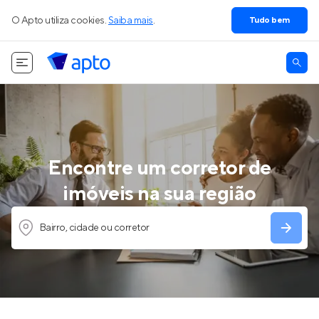
O Apto utiliza cookies.
Saiba mais
.
Tudo bem
Encontre um corretor de
imóveis na sua região
Bairro, cidade ou corretor