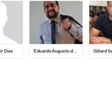
Entrar no Apto
ir Dias
Eduardo Augusto de Montenegro Brandao
Giliard S