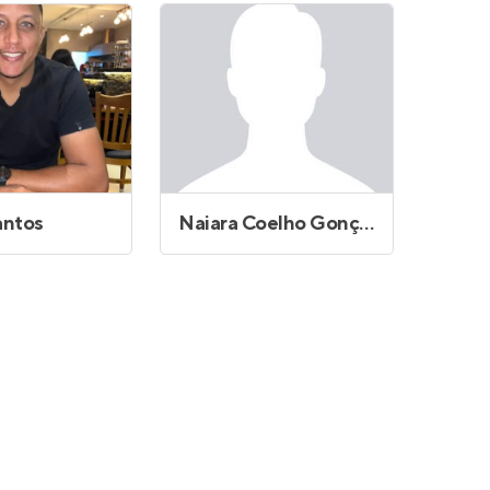
antos
Naiara Coelho Gonçalves dos Santos