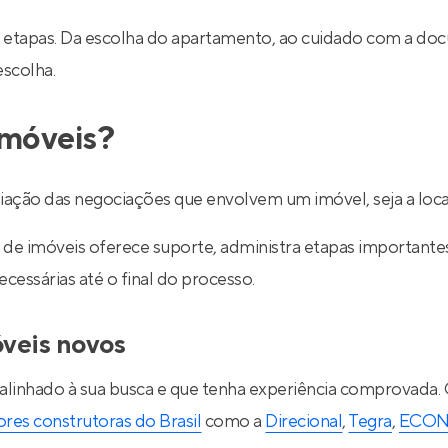
 etapas. Da escolha do apartamento, ao cuidado com a do
escolha.
imóveis?
ediação das negociações que envolvem um imóvel, seja a lo
de imóveis oferece suporte, administra etapas importantes d
essárias até o final do processo.
óveis novos
 alinhado à sua busca e que tenha experiência comprovada.
res construtoras do Brasil
como a
Direcional
,
Tegra
,
ECO