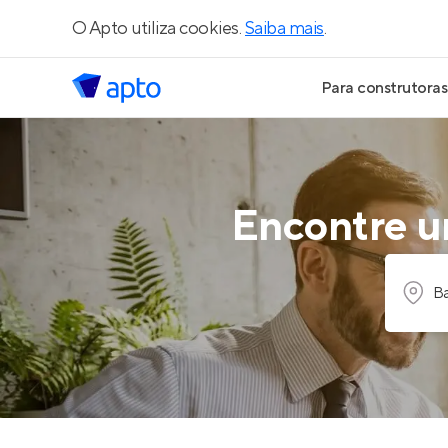
O Apto utiliza cookies.
Saiba mais
.
Para construtoras
Geração de Le
Geração de Vis
Encontre um
Geração de Ve
Ba
Maiores Const
Parcerias Imobi
Anunciar Imóve