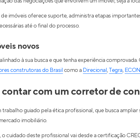
ediação das negociações que envolvem um imóvel, seja a lo
de imóveis oferece suporte, administra etapas importantes d
essárias até o final do processo.
óveis novos
 alinhado à sua busca e que tenha experiência comprovada.
res construtoras do Brasil
como a
Direcional
,
Tegra
,
ECO
 contar com um corretor de con
 trabalho guiado pela ética profissional, que busca ampli
ercado imobiliário.
l, o cuidado deste profissional vai desde a certificação