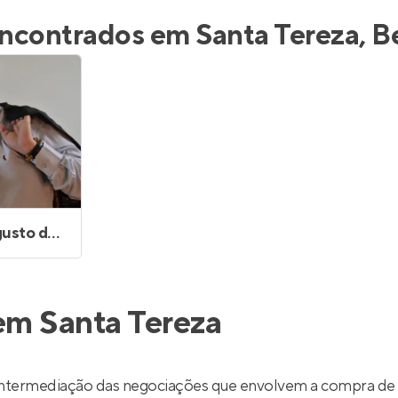
inel de Clientes
Entrar no Painel de Clientes
encontrados em Santa Tereza, B
Entrar no Apto
Eduardo Augusto de Montenegro Brandao
em Santa Tereza
intermediação das negociações que envolvem a compra de 