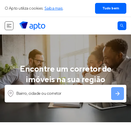
O Apto utiliza cookies.
Saiba mais
.
Tudo bem
Encontre um corretor de
imóveis na sua região
Bairro, cidade ou corretor