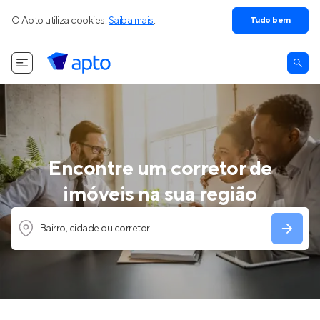
O Apto utiliza cookies.
Saiba mais
.
Tudo bem
Encontre um corretor de
imóveis na sua região
Bairro, cidade ou corretor