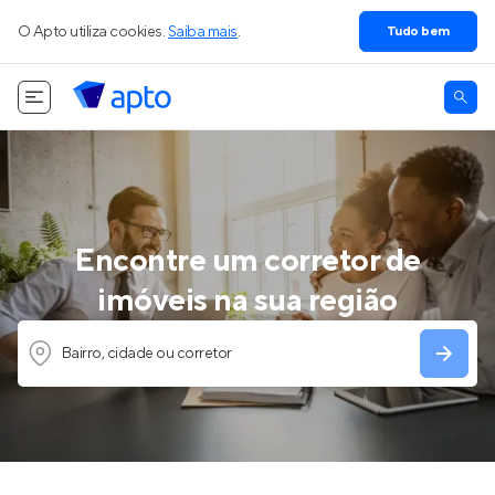
O Apto utiliza cookies.
Saiba mais
.
Tudo bem
Encontre um corretor de
imóveis na sua região
Bairro, cidade ou corretor