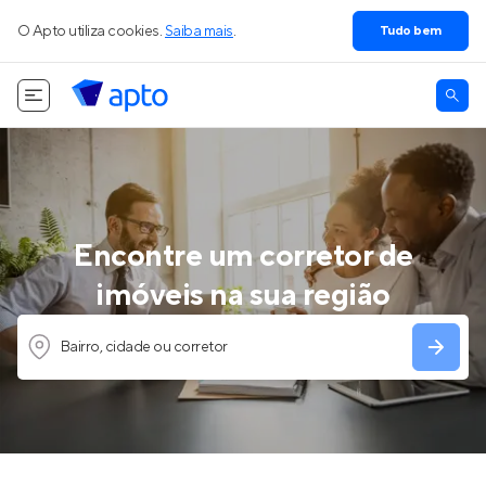
O Apto utiliza cookies.
Saiba mais
.
Tudo bem
Encontre um corretor de
imóveis na sua região
Bairro, cidade ou corretor