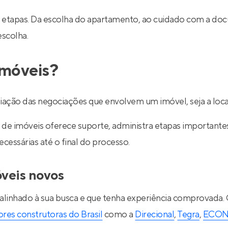
 etapas. Da escolha do apartamento, ao cuidado com a do
escolha.
imóveis?
ediação das negociações que envolvem um imóvel, seja a lo
de imóveis oferece suporte, administra etapas importantes d
essárias até o final do processo.
óveis novos
 alinhado à sua busca e que tenha experiência comprovada.
res construtoras do Brasil
como a
Direcional
,
Tegra
,
ECO