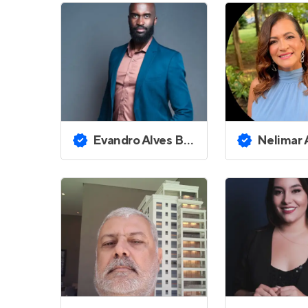
Evandro Alves Bittencourt
Nelimar Alves P