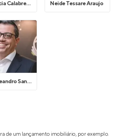
Maria Lucia Calabresi Villa da Silva
Neide Tessare Araujo
Ronald Leandro Santana
a de um lançamento imobiliário, por exemplo.