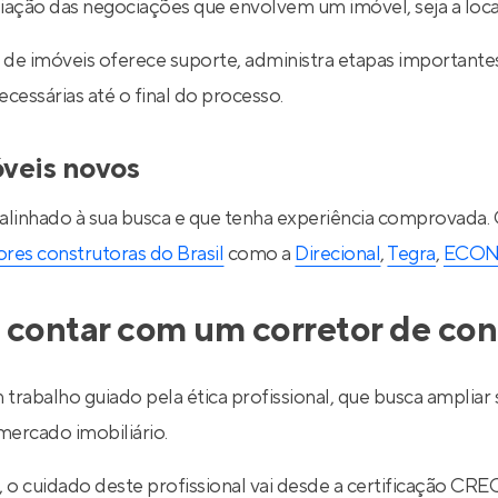
ediação das negociações que envolvem um imóvel, seja a lo
de imóveis oferece suporte, administra etapas importantes d
essárias até o final do processo.
óveis novos
 alinhado à sua busca e que tenha experiência comprovada.
res construtoras do Brasil
como a
Direcional
,
Tegra
,
ECO
 contar com um corretor de con
 trabalho guiado pela ética profissional, que busca ampli
ercado imobiliário.
l, o cuidado deste profissional vai desde a certificação