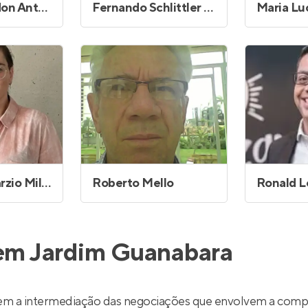
Debora Nardon Antunes
Fernando Schlittler Hoffmann
Raquel Dimarzio Milreu
Roberto Mello
 em Jardim Guanabara
em a intermediação das negociações que envolvem a compr